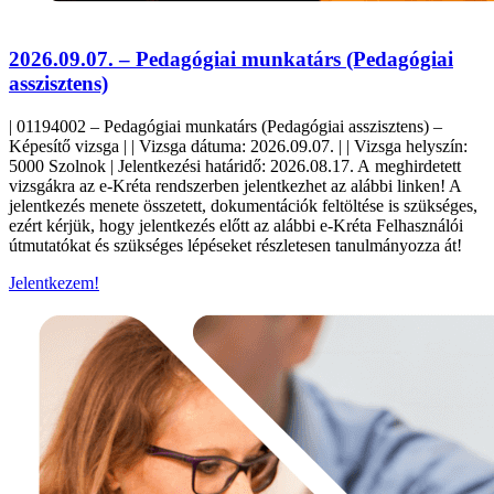
2026.09.07. – Pedagógiai munkatárs (Pedagógiai
asszisztens)
| 01194002 – Pedagógiai munkatárs (Pedagógiai asszisztens) –
Képesítő vizsga | | Vizsga dátuma: 2026.09.07. | | Vizsga helyszín:
5000 Szolnok | Jelentkezési határidő: 2026.08.17. A meghirdetett
vizsgákra az e-Kréta rendszerben jelentkezhet az alábbi linken! A
jelentkezés menete összetett, dokumentációk feltöltése is szükséges,
ezért kérjük, hogy jelentkezés előtt az alábbi e-Kréta Felhasználói
útmutatókat és szükséges lépéseket részletesen tanulmányozza át!
Jelentkezem!