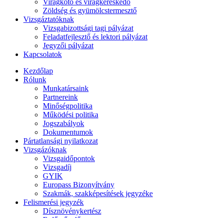
Virágkötő és virágkereskedő
Zöldség és gyümölcstermesztő
Vizsgáztatóknak
Vizsgabizottsági tagi pályázat
Feladatfejlesztő és lektori pályázat
Jegyzői pályázat
Kapcsolatok
Kezdőlap
Rólunk
Munkatársaink
Partnereink
Minőségpolitika
Működési politika
Jogszabályok
Dokumentumok
Pártatlansági nyilatkozat
Vizsgázóknak
Vizsgaidőpontok
Vizsgadíj
GYIK
Europass Bizonyítvány
Szakmák, szakképesítések jegyzéke
Felismerési jegyzék
Dísznövénykertész