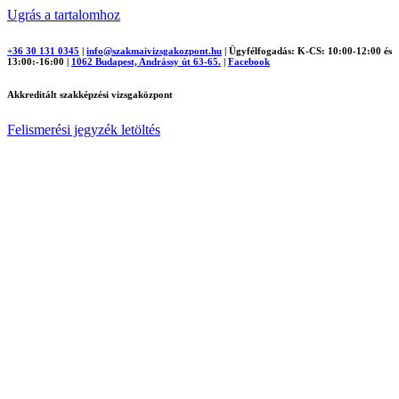
Ugrás a tartalomhoz
+36 30 131 0345
|
info@szakmaivizsgakozpont.hu
|
Ügyfélfogadás: K-CS: 10:00-12:00 és
13:00:-16:00
|
1062 Budapest, Andrássy út 63-65.
|
Facebook
Akkreditált szakképzési vizsgaközpont
Felismerési jegyzék letöltés