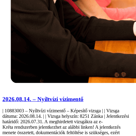
2026.08.14. – Nyíltvízi vízimentő
| 10883003 – Nyíltvízi vízimentő – Képesítő vizsga | | Vizsga
dátuma: 2026.08.14. | | Vizsga helyszín: 8251 Zánka | Jelentkezési
határidő: 2026.07.31. A meghirdetett vizsgákra az e-
Kréta rendszerben jelentkezhet az alábbi linken! A jelentkezés
menete összetett, dokumentációk feltöltése is szükséges, ezért