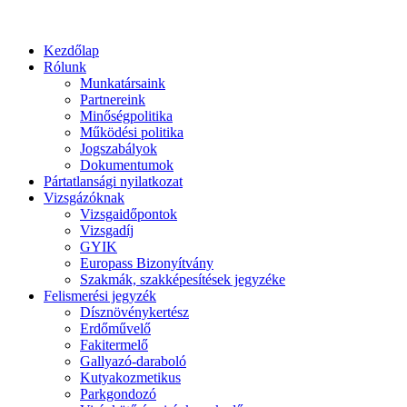
Kezdőlap
Rólunk
Munkatársaink
Partnereink
Minőségpolitika
Működési politika
Jogszabályok
Dokumentumok
Pártatlansági nyilatkozat
Vizsgázóknak
Vizsgaidőpontok
Vizsgadíj
GYIK
Europass Bizonyítvány
Szakmák, szakképesítések jegyzéke
Felismerési jegyzék
Dísznövénykertész
Erdőművelő
Fakitermelő
Gallyazó-daraboló
Kutyakozmetikus
Parkgondozó