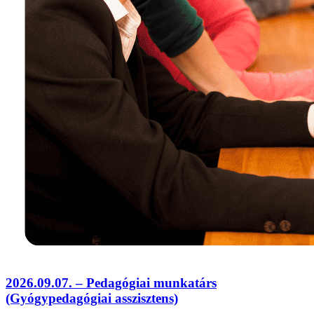
2026.09.07. – Pedagógiai munkatárs
(Gyógypedagógiai asszisztens)