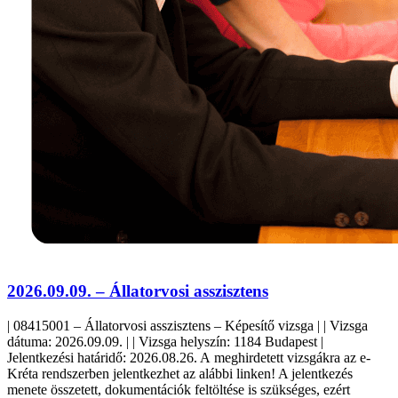
2026.09.09. – Állatorvosi asszisztens
| 08415001 – Állatorvosi asszisztens – Képesítő vizsga | | Vizsga
dátuma: 2026.09.09. | | Vizsga helyszín: 1184 Budapest |
Jelentkezési határidő: 2026.08.26. A meghirdetett vizsgákra az e-
Kréta rendszerben jelentkezhet az alábbi linken! A jelentkezés
menete összetett, dokumentációk feltöltése is szükséges, ezért