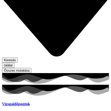
Keresés
találat
Összes mutatása
Vizsgaidőpontok