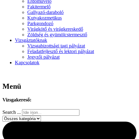
Erdőművelő
Fakitermelő
Gallyazó-daraboló
Kutyakozmetikus
Parkgondozó
Virágkötő és virágkereskedő
Zöldség és gyümölcstermesztő
Vizsgáztatóknak
Vizsgabizottsági tagi pályázat
Feladatfejlesztő és lektori pályázat
Jegyzői pályázat
Kapcsolatok
Menü
Vizsgakereső:
Search ...