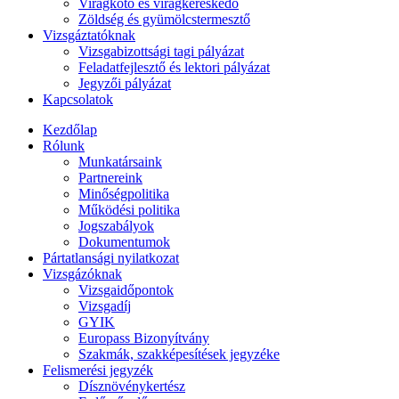
Virágkötő és virágkereskedő
Zöldség és gyümölcstermesztő
Vizsgáztatóknak
Vizsgabizottsági tagi pályázat
Feladatfejlesztő és lektori pályázat
Jegyzői pályázat
Kapcsolatok
Kezdőlap
Rólunk
Munkatársaink
Partnereink
Minőségpolitika
Működési politika
Jogszabályok
Dokumentumok
Pártatlansági nyilatkozat
Vizsgázóknak
Vizsgaidőpontok
Vizsgadíj
GYIK
Europass Bizonyítvány
Szakmák, szakképesítések jegyzéke
Felismerési jegyzék
Dísznövénykertész