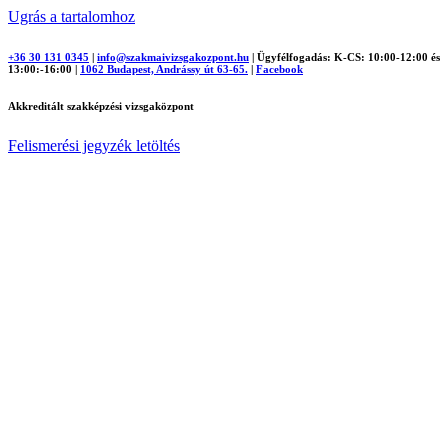
Ugrás a tartalomhoz
+36 30 131 0345
|
info@szakmaivizsgakozpont.hu
|
Ügyfélfogadás: K-CS: 10:00-12:00 és
13:00:-16:00
|
1062 Budapest, Andrássy út 63-65.
|
Facebook
Akkreditált szakképzési vizsgaközpont
Felismerési jegyzék letöltés