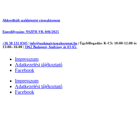
Akkreditált szakképzési vizsgaközpont
Engedélyszám: NSZFH-VK-046/2025
+36 30 131 0345
|
info@szakmaivizsgakozpont.hu
|
Ügyfélfogadás: K-CS: 10:00-12:00 és
13:00:-16:00
|
1062 Budapest, Andrássy út 63-65.
Impresszum
Adatkezelési tájékoztató
Facebook
Impresszum
Adatkezelési tájékoztató
Facebook