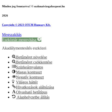
Minden jog fenntartva! © szakmaivizsgakozpont.hu
2026
Copyright © 2023 OTCM Hungary Kft.
Megszakítás
Eszköztár megnyitása
Akadálymentesítés eszközei
Betűméret növelése
Betűméret csökkentése
Szürkeárnyalatos
Magas kontraszt
Negatív kontraszt
Világos háttér
Hivatkozások aláhúzása
Olvasható betűtípus
Alaphelyzetbe állítás