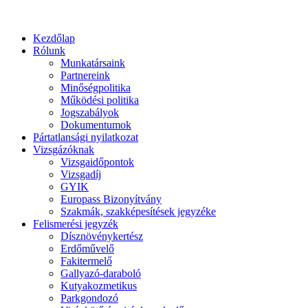
Kezdőlap
Rólunk
Munkatársaink
Partnereink
Minőségpolitika
Működési politika
Jogszabályok
Dokumentumok
Pártatlansági nyilatkozat
Vizsgázóknak
Vizsgaidőpontok
Vizsgadíj
GYIK
Europass Bizonyítvány
Szakmák, szakképesítések jegyzéke
Felismerési jegyzék
Dísznövénykertész
Erdőművelő
Fakitermelő
Gallyazó-daraboló
Kutyakozmetikus
Parkgondozó