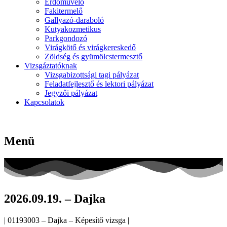
Erdőművelő
Fakitermelő
Gallyazó-daraboló
Kutyakozmetikus
Parkgondozó
Virágkötő és virágkereskedő
Zöldség és gyümölcstermesztő
Vizsgáztatóknak
Vizsgabizottsági tagi pályázat
Feladatfejlesztő és lektori pályázat
Jegyzői pályázat
Kapcsolatok
Menü
2026.09.19. – Dajka
| 01193003 – Dajka – Képesítő vizsga |