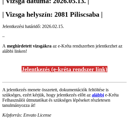
| Vizsga dátuma: 2026.05.13. |
| Vizsga helyszín: 2081 Piliscsaba |
Jelentkezési határidő: 2026.02.15.
–
A
meghirdetett vizsgákra
az e-Kréta rendszerben jelentkezhet az
alábbi linken!
Jelentkezés (e-kréta rendszer link)
A jelentkezés menete összetett, dokumentációk feltöltése is
szükséges, ezért kérjük, hogy jelentkezés előtt az
alábbi
e-Kréta
Felhasználói útmutatókat és szükséges lépéseket részletesen
tanulmányozza át!
Képforrás: Envato License