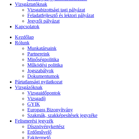
Vizsgáztatóknak
Vizsgabizottsági tagi pályázat
Feladatfejlesztő és lektori pályázat
Jegyzői pályázat
Kapcsolatok
Kezdőlap
Rólunk
Munkatársaink
Partnereink
Minőségpolitika
Működési politika
Jogszabályok
Dokumentumok
Pártatlansági nyilatkozat
Vizsgázóknak
Vizsgaidőpontok
Vizsgadíj
GYIK
Europass Bizonyítvány
Szakmák, szakképesítések jegyzéke
Felismerési jegyzék
Dísznövénykertész
Erdőművelő
Fakitermelő