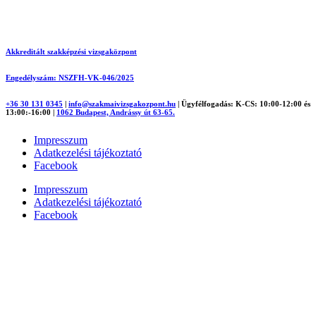
Akkreditált szakképzési vizsgaközpont
Engedélyszám: NSZFH-VK-046/2025
+36 30 131 0345
|
info@szakmaivizsgakozpont.hu
|
Ügyfélfogadás: K-CS: 10:00-12:00 és
13:00:-16:00
|
1062 Budapest, Andrássy út 63-65.
Impresszum
Adatkezelési tájékoztató
Facebook
Impresszum
Adatkezelési tájékoztató
Facebook