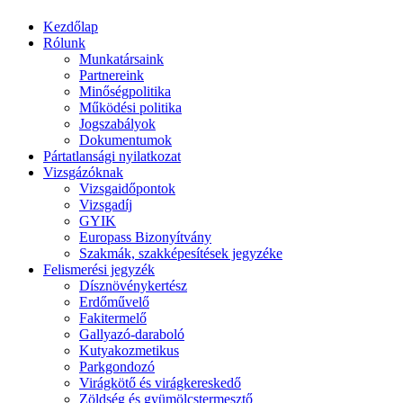
Kezdőlap
Rólunk
Munkatársaink
Partnereink
Minőségpolitika
Működési politika
Jogszabályok
Dokumentumok
Pártatlansági nyilatkozat
Vizsgázóknak
Vizsgaidőpontok
Vizsgadíj
GYIK
Europass Bizonyítvány
Szakmák, szakképesítések jegyzéke
Felismerési jegyzék
Dísznövénykertész
Erdőművelő
Fakitermelő
Gallyazó-daraboló
Kutyakozmetikus
Parkgondozó
Virágkötő és virágkereskedő
Zöldség és gyümölcstermesztő