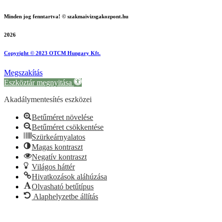
Minden jog fenntartva! © szakmaivizsgakozpont.hu
2026
Copyright © 2023 OTCM Hungary Kft.
Megszakítás
Eszköztár megnyitása
Akadálymentesítés eszközei
Betűméret növelése
Betűméret csökkentése
Szürkeárnyalatos
Magas kontraszt
Negatív kontraszt
Világos háttér
Hivatkozások aláhúzása
Olvasható betűtípus
Alaphelyzetbe állítás