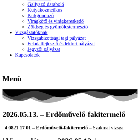
Gallyazó-daraboló
Kutyakozmetikus
Parkgondozó
Virágkötő és virágkereskedő
Zöldség és gyümölcstermesztő
Vizsgáztatóknak
Vizsgabizottsági tagi pályázat
Feladatfejlesztő és lektori pályázat
Jegyzői pályázat
Kapcsolatok
Menü
2026.05.13. – Erdőművelő-fakitermelő
|
4 0821 17 01 – Erdőművelő-fakitermelő
– Szakmai vizsga |