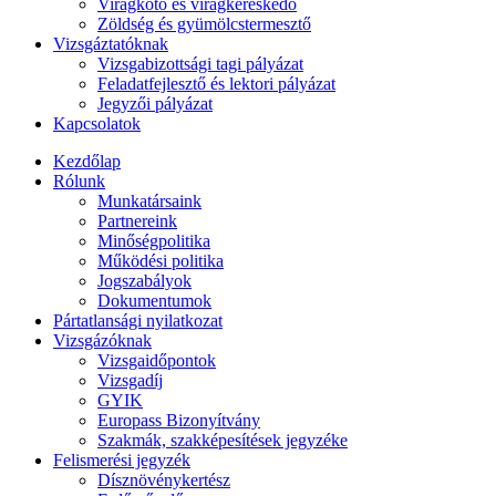
Virágkötő és virágkereskedő
Zöldség és gyümölcstermesztő
Vizsgáztatóknak
Vizsgabizottsági tagi pályázat
Feladatfejlesztő és lektori pályázat
Jegyzői pályázat
Kapcsolatok
Kezdőlap
Rólunk
Munkatársaink
Partnereink
Minőségpolitika
Működési politika
Jogszabályok
Dokumentumok
Pártatlansági nyilatkozat
Vizsgázóknak
Vizsgaidőpontok
Vizsgadíj
GYIK
Europass Bizonyítvány
Szakmák, szakképesítések jegyzéke
Felismerési jegyzék
Dísznövénykertész