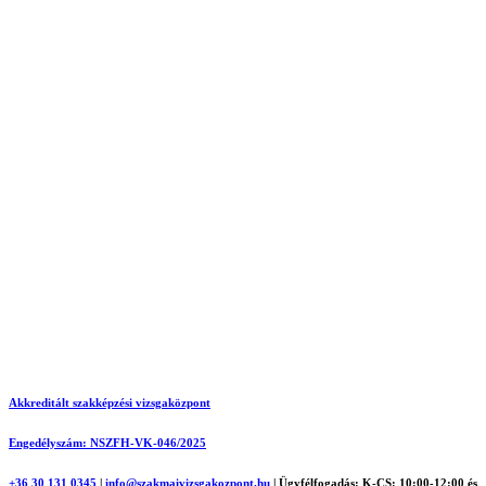
Akkreditált szakképzési vizsgaközpont
Engedélyszám: NSZFH-VK-046/2025
+36 30 131 0345
|
info@szakmaivizsgakozpont.hu
|
Ügyfélfogadás: K-CS: 10:00-12:00 és