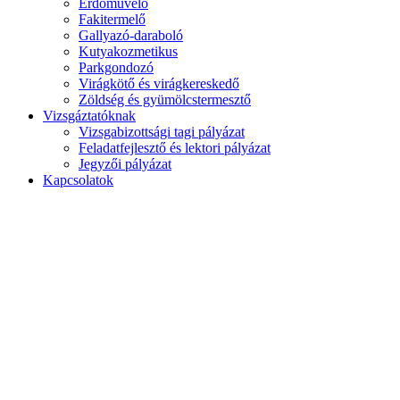
Erdőművelő
Fakitermelő
Gallyazó-daraboló
Kutyakozmetikus
Parkgondozó
Virágkötő és virágkereskedő
Zöldség és gyümölcstermesztő
Vizsgáztatóknak
Vizsgabizottsági tagi pályázat
Feladatfejlesztő és lektori pályázat
Jegyzői pályázat
Kapcsolatok