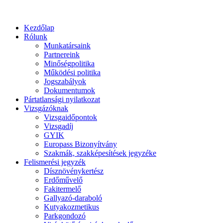
Kezdőlap
Rólunk
Munkatársaink
Partnereink
Minőségpolitika
Működési politika
Jogszabályok
Dokumentumok
Pártatlansági nyilatkozat
Vizsgázóknak
Vizsgaidőpontok
Vizsgadíj
GYIK
Europass Bizonyítvány
Szakmák, szakképesítések jegyzéke
Felismerési jegyzék
Dísznövénykertész
Erdőművelő
Fakitermelő
Gallyazó-daraboló
Kutyakozmetikus
Parkgondozó