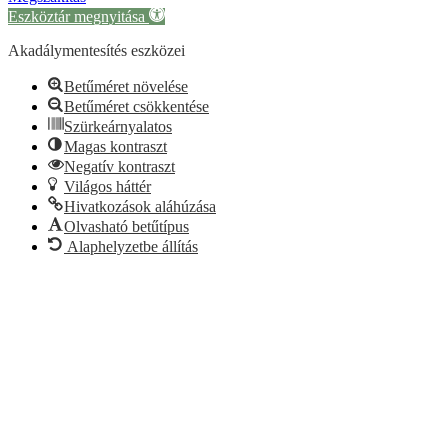
Eszköztár megnyitása
Akadálymentesítés eszközei
Betűméret növelése
Betűméret csökkentése
Szürkeárnyalatos
Magas kontraszt
Negatív kontraszt
Világos háttér
Hivatkozások aláhúzása
Olvasható betűtípus
Alaphelyzetbe állítás