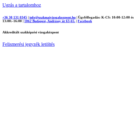
Ugrás a tartalomhoz
+36 30 131 0345
|
info@szakmaivizsgakozpont.hu
|
Ügyfélfogadás: K-CS: 10:00-12:00 és
13:00:-16:00
|
1062 Budapest, Andrássy út 63-65.
|
Facebook
Akkreditált szakképzési vizsgaközpont
Felismerési jegyzék letöltés