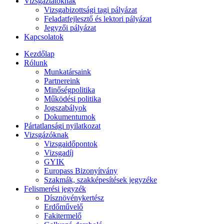
Vizsgáztatóknak
Vizsgabizottsági tagi pályázat
Feladatfejlesztő és lektori pályázat
Jegyzői pályázat
Kapcsolatok
Kezdőlap
Rólunk
Munkatársaink
Partnereink
Minőségpolitika
Működési politika
Jogszabályok
Dokumentumok
Pártatlansági nyilatkozat
Vizsgázóknak
Vizsgaidőpontok
Vizsgadíj
GYIK
Europass Bizonyítvány
Szakmák, szakképesítések jegyzéke
Felismerési jegyzék
Dísznövénykertész
Erdőművelő
Fakitermelő