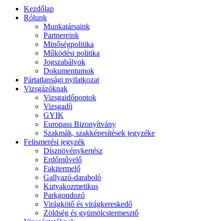
Kezdőlap
Rólunk
Munkatársaink
Partnereink
Minőségpolitika
Működési politika
Jogszabályok
Dokumentumok
Pártatlansági nyilatkozat
Vizsgázóknak
Vizsgaidőpontok
Vizsgadíj
GYIK
Europass Bizonyítvány
Szakmák, szakképesítések jegyzéke
Felismerési jegyzék
Dísznövénykertész
Erdőművelő
Fakitermelő
Gallyazó-daraboló
Kutyakozmetikus
Parkgondozó
Virágkötő és virágkereskedő
Zöldség és gyümölcstermesztő