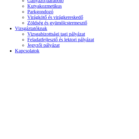
Gallyazó-daraboló
Kutyakozmetikus
Parkgondozó
Virágkötő és virágkereskedő
Zöldség és gyümölcstermesztő
Vizsgáztatóknak
Vizsgabizottsági tagi pályázat
Feladatfejlesztő és lektori pályázat
Jegyzői pályázat
Kapcsolatok