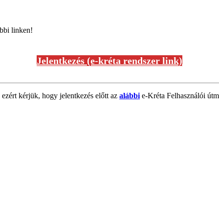
bbi linken!
Jelentkezés (e-kréta rendszer link)
 ezért kérjük, hogy jelentkezés előtt az
alábbi
e-Kréta Felhasználói útmu