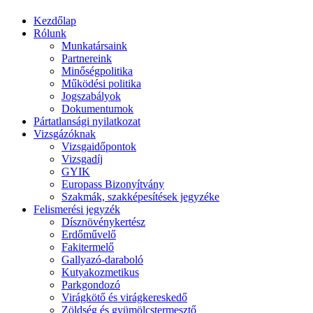
Kezdőlap
Rólunk
Munkatársaink
Partnereink
Minőségpolitika
Működési politika
Jogszabályok
Dokumentumok
Pártatlansági nyilatkozat
Vizsgázóknak
Vizsgaidőpontok
Vizsgadíj
GYIK
Europass Bizonyítvány
Szakmák, szakképesítések jegyzéke
Felismerési jegyzék
Dísznövénykertész
Erdőművelő
Fakitermelő
Gallyazó-daraboló
Kutyakozmetikus
Parkgondozó
Virágkötő és virágkereskedő
Zöldség és gyümölcstermesztő