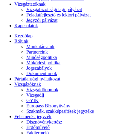
Vizsgáztatóknak
Vizsgabizottsági tagi pályázat
Feladatfejlesztő és lektori pályázat
Jegyzői pályázat
Kapcsolatok
Kezdőlap
Rólunk
Munkatársaink
Partnereink
Minőségpolitika
Működési politika
Jogszabályok
Dokumentumok
Pártatlansági nyilatkozat
Vizsgázóknak
Vizsgaidőpontok
Vizsgadíj
GYIK
Europass Bizonyítvány
Szakmák, szakképesítések jegyzéke
Felismerési jegyzék
Dísznövénykertész
Erdőművelő
Fakitermelő