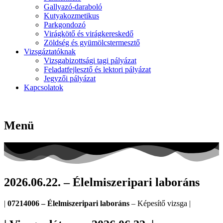
Gallyazó-daraboló
Kutyakozmetikus
Parkgondozó
Virágkötő és virágkereskedő
Zöldség és gyümölcstermesztő
Vizsgáztatóknak
Vizsgabizottsági tagi pályázat
Feladatfejlesztő és lektori pályázat
Jegyzői pályázat
Kapcsolatok
Menü
2026.06.22. – Élelmiszeripari laboráns
|
07214006 – Élelmiszeripari laboráns
– Képesítő vizsga |