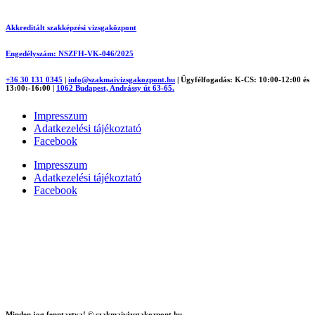
Akkreditált szakképzési vizsgaközpont
Engedélyszám: NSZFH-VK-046/2025
+36 30 131 0345
|
info@szakmaivizsgakozpont.hu
|
Ügyfélfogadás: K-CS: 10:00-12:00 és
13:00:-16:00
|
1062 Budapest, Andrássy út 63-65.
Impresszum
Adatkezelési tájékoztató
Facebook
Impresszum
Adatkezelési tájékoztató
Facebook
Minden jog fenntartva! © szakmaivizsgakozpont.hu