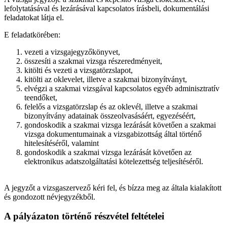
lefolytatásával és lezárásával kapcsolatos írásbeli, dokumentálási
feladatokat látja el.
E feladatkörében:
vezeti a vizsgajegyzőkönyvet,
összesíti a szakmai vizsga részeredményeit,
kitölti és vezeti a vizsgatörzslapot,
kitölti az oklevelet, illetve a szakmai bizonyítványt,
elvégzi a szakmai vizsgával kapcsolatos egyéb adminisztratív
teendőket,
felelős a vizsgatörzslap és az oklevél, illetve a szakmai
bizonyítvány adatainak összeolvasásáért, egyezéséért,
gondoskodik a szakmai vizsga lezárását követően a szakmai
vizsga dokumentumainak a vizsgabizottság által történő
hitelesítéséről, valamint
gondoskodik a szakmai vizsga lezárását követően az
elektronikus adatszolgáltatási kötelezettség teljesítéséről.
A jegyzőt a vizsgaszervező kéri fel, és bízza meg az általa kialakított
és gondozott névjegyzékből.
A pályázaton történő részvétel feltételei