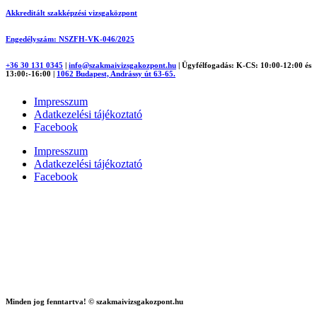
Akkreditált szakképzési vizsgaközpont
Engedélyszám: NSZFH-VK-046/2025
+36 30 131 0345
|
info@szakmaivizsgakozpont.hu
|
Ügyfélfogadás: K-CS: 10:00-12:00 és
13:00:-16:00
|
1062 Budapest, Andrássy út 63-65.
Impresszum
Adatkezelési tájékoztató
Facebook
Impresszum
Adatkezelési tájékoztató
Facebook
Minden jog fenntartva! © szakmaivizsgakozpont.hu