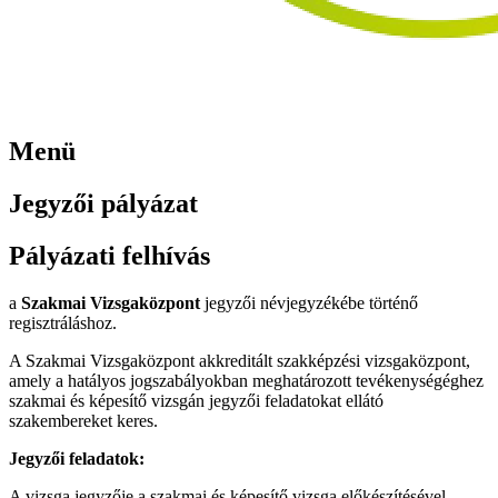
Menü
Jegyzői pályázat
Pályázati felhívás
a
Szakmai Vizsgaközpont
jegyzői névjegyzékébe történő
regisztráláshoz.
A Szakmai Vizsgaközpont akkreditált szakképzési vizsgaközpont,
amely a hatályos jogszabályokban meghatározott tevékenységéghez
szakmai és képesítő vizsgán jegyzői feladatokat ellátó
szakembereket keres.
Jegyzői feladatok:
A vizsga jegyzője a szakmai és képesítő vizsga előkészítésével,