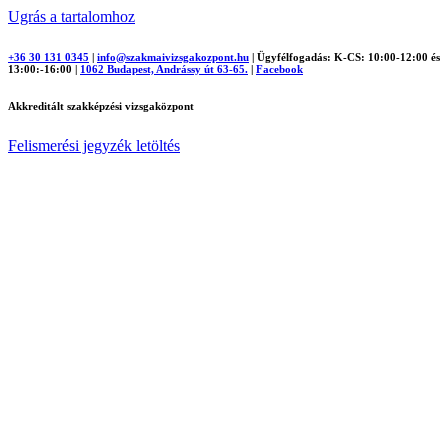
Ugrás a tartalomhoz
+36 30 131 0345
|
info@szakmaivizsgakozpont.hu
|
Ügyfélfogadás: K-CS: 10:00-12:00 és
13:00:-16:00
|
1062 Budapest, Andrássy út 63-65.
|
Facebook
Akkreditált szakképzési vizsgaközpont
Felismerési jegyzék letöltés