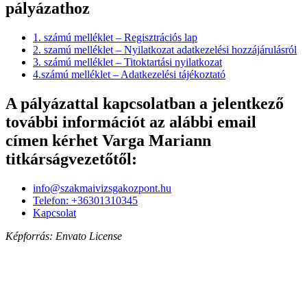
pályázathoz
1. számú melléklet – Regisztrációs lap
2. szamú melléklet – Nyilatkozat adatkezelési hozzájárulásról
3. számú melléklet – Titoktartási nyilatkozat
4.számú melléklet – Adatkezelési tájékoztató
A pályázattal kapcsolatban a jelentkező
további információt az alábbi email
címen kérhet Varga Mariann
titkárságvezetőtől:
info@szakmaivizsgakozpont.hu
Telefon: +36301310345
Kapcsolat
Képforrás: Envato License