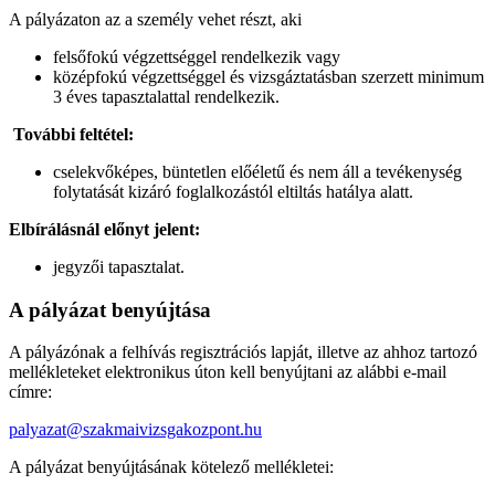
A pályázaton az a személy vehet részt, aki
felsőfokú végzettséggel rendelkezik vagy
középfokú végzettséggel és vizsgáztatásban szerzett minimum
3 éves tapasztalattal rendelkezik.
További feltétel:
cselekvőképes, büntetlen előéletű és nem áll a tevékenység
folytatását kizáró foglalkozástól eltiltás hatálya alatt.
Elbírálásnál előnyt jelent:
jegyzői tapasztalat.
A pályázat benyújtása
A pályázónak a felhívás regisztrációs lapját, illetve az ahhoz tartozó
mellékleteket elektronikus úton kell benyújtani az alábbi e-mail
címre:
palyazat@szakmaivizsgakozpont.hu
A pályázat benyújtásának kötelező mellékletei: