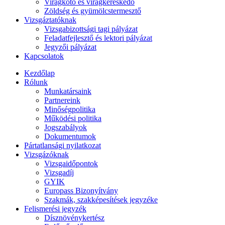
Virágkötő és virágkereskedő
Zöldség és gyümölcstermesztő
Vizsgáztatóknak
Vizsgabizottsági tagi pályázat
Feladatfejlesztő és lektori pályázat
Jegyzői pályázat
Kapcsolatok
Kezdőlap
Rólunk
Munkatársaink
Partnereink
Minőségpolitika
Működési politika
Jogszabályok
Dokumentumok
Pártatlansági nyilatkozat
Vizsgázóknak
Vizsgaidőpontok
Vizsgadíj
GYIK
Europass Bizonyítvány
Szakmák, szakképesítések jegyzéke
Felismerési jegyzék
Dísznövénykertész