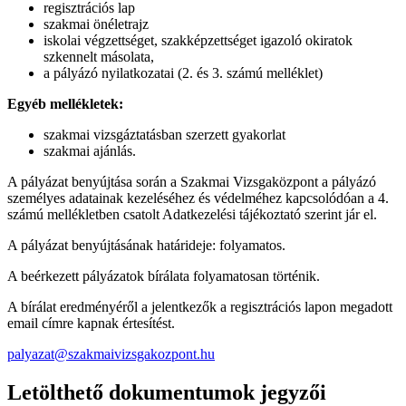
regisztrációs lap
szakmai önéletrajz
iskolai végzettséget, szakképzettséget igazoló okiratok
szkennelt másolata,
a pályázó nyilatkozatai (2. és 3. számú melléklet)
Egyéb mellékletek:
szakmai vizsgáztatásban szerzett gyakorlat
szakmai ajánlás.
A pályázat benyújtása során a Szakmai Vizsgaközpont a pályázó
személyes adatainak kezeléséhez és védelméhez kapcsolódóan a 4.
számú mellékletben csatolt Adatkezelési tájékoztató szerint jár el.
A pályázat benyújtásának határideje: folyamatos.
A beérkezett pályázatok bírálata folyamatosan történik.
A bírálat eredményéről a jelentkezők a regisztrációs lapon megadott
email címre kapnak értesítést.
palyazat@szakmaivizsgakozpont.hu
Letölthető dokumentumok jegyzői