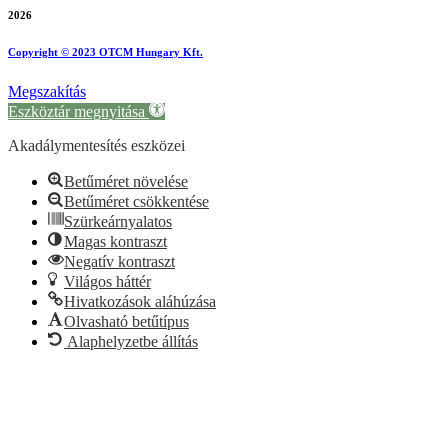
2026
Copyright © 2023 OTCM Hungary Kft.
Megszakítás
Eszköztár megnyitása
Akadálymentesítés eszközei
Betűméret növelése
Betűméret csökkentése
Szürkeárnyalatos
Magas kontraszt
Negatív kontraszt
Világos háttér
Hivatkozások aláhúzása
Olvasható betűtípus
Alaphelyzetbe állítás