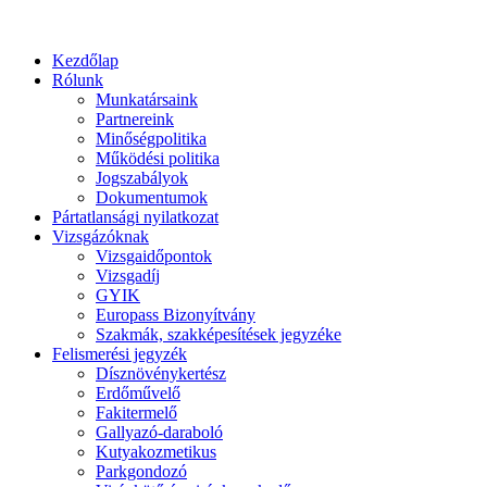
Kezdőlap
Rólunk
Munkatársaink
Partnereink
Minőségpolitika
Működési politika
Jogszabályok
Dokumentumok
Pártatlansági nyilatkozat
Vizsgázóknak
Vizsgaidőpontok
Vizsgadíj
GYIK
Europass Bizonyítvány
Szakmák, szakképesítések jegyzéke
Felismerési jegyzék
Dísznövénykertész
Erdőművelő
Fakitermelő
Gallyazó-daraboló
Kutyakozmetikus
Parkgondozó