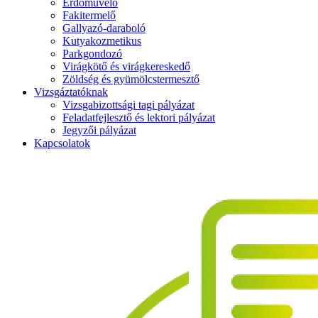
Erdőművelő
Fakitermelő
Gallyazó-daraboló
Kutyakozmetikus
Parkgondozó
Virágkötő és virágkereskedő
Zöldség és gyümölcstermesztő
Vizsgáztatóknak
Vizsgabizottsági tagi pályázat
Feladatfejlesztő és lektori pályázat
Jegyzői pályázat
Kapcsolatok