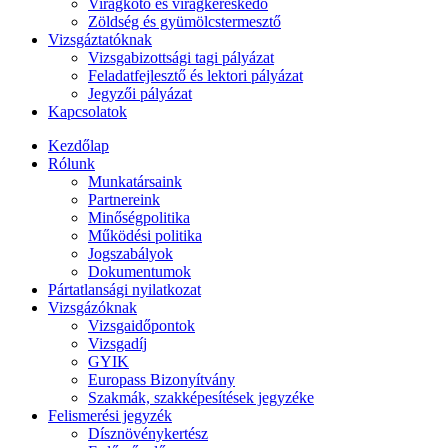
Virágkötő és virágkereskedő
Zöldség és gyümölcstermesztő
Vizsgáztatóknak
Vizsgabizottsági tagi pályázat
Feladatfejlesztő és lektori pályázat
Jegyzői pályázat
Kapcsolatok
Kezdőlap
Rólunk
Munkatársaink
Partnereink
Minőségpolitika
Működési politika
Jogszabályok
Dokumentumok
Pártatlansági nyilatkozat
Vizsgázóknak
Vizsgaidőpontok
Vizsgadíj
GYIK
Europass Bizonyítvány
Szakmák, szakképesítések jegyzéke
Felismerési jegyzék
Dísznövénykertész