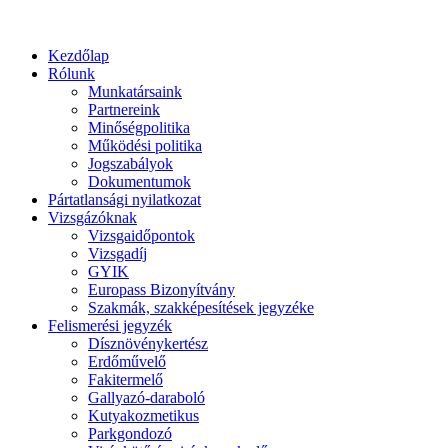
Kezdőlap
Rólunk
Munkatársaink
Partnereink
Minőségpolitika
Működési politika
Jogszabályok
Dokumentumok
Pártatlansági nyilatkozat
Vizsgázóknak
Vizsgaidőpontok
Vizsgadíj
GYIK
Europass Bizonyítvány
Szakmák, szakképesítések jegyzéke
Felismerési jegyzék
Dísznövénykertész
Erdőművelő
Fakitermelő
Gallyazó-daraboló
Kutyakozmetikus
Parkgondozó