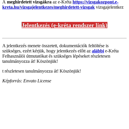
A
meghirdetett vizsgákra
az e-Kréta
https://vizsgakozpont.e-
kreta.hu/vizsgajelentkezes/meghirdetett-vizsgak
vizsgajelentkez
Jelentkezés (e-kréta rendszer link)
A jelentkezés menete összetett, dokumentációk feltöltése is
szükséges, ezért kérjük, hogy jelentkezés előtt az
alábbi
e-Kréta
Felhasználói útmutatókat és szükséges lépéseket részletesen
tanulmányozza át! Köszönjük!
t részletesen tanulmányozza át! Köszönjük!
Képforrás: Envato License