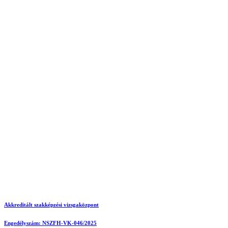
Akkreditált szakképzési vizsgaközpont
Engedélyszám: NSZFH-VK-046/2025