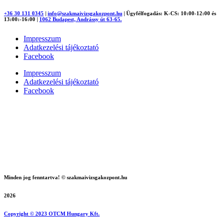
+36 30 131 0345
|
info@szakmaivizsgakozpont.hu
|
Ügyfélfogadás: K-CS: 10:00-12:00 és
13:00:-16:00
|
1062 Budapest, Andrássy út 63-65.
Impresszum
Adatkezelési tájékoztató
Facebook
Impresszum
Adatkezelési tájékoztató
Facebook
Minden jog fenntartva! © szakmaivizsgakozpont.hu
2026
Copyright © 2023 OTCM Hungary Kft.