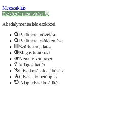
Megszakítás
Eszköztár megnyitása
Akadálymentesítés eszközei
Betűméret növelése
Betűméret csökkentése
Szürkeárnyalatos
Magas kontraszt
Negatív kontraszt
Világos háttér
Hivatkozások aláhúzása
Olvasható betűtípus
Alaphelyzetbe állítás