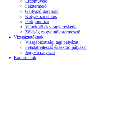
Erdőművelő
Fakitermelő
Gallyazó-daraboló
Kutyakozmetikus
Parkgondozó
Virágkötő és virágkereskedő
Zöldség és gyümölcstermesztő
Vizsgáztatóknak
Vizsgabizottsági tagi pályázat
Feladatfejlesztő és lektori pályázat
Jegyzői pályázat
Kapcsolatok