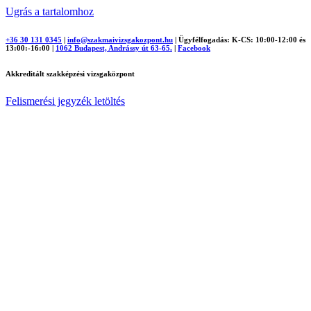
Ugrás a tartalomhoz
+36 30 131 0345
|
info@szakmaivizsgakozpont.hu
|
Ügyfélfogadás: K-CS: 10:00-12:00 és
13:00:-16:00
|
1062 Budapest, Andrássy út 63-65.
|
Facebook
Akkreditált szakképzési vizsgaközpont
Felismerési jegyzék letöltés