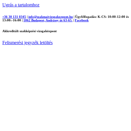
Ugrás a tartalomhoz
+36 30 131 0345
|
info@szakmaivizsgakozpont.hu
|
Ügyfélfogadás: K-CS: 10:00-12:00 és
13:00:-16:00
|
1062 Budapest, Andrássy út 63-65.
|
Facebook
Akkreditált szakképzési vizsgaközpont
Felismerési jegyzék letöltés