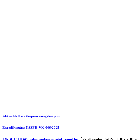
Akkreditált szakképzési vizsgaközpont
Engedélyszám: NSZFH-VK-046/2025
+36 30 131 0345
|
info@szakmaivizsgakozpont.hu
|
Ügyfélfogadás: K-CS: 10:00-12:00 és