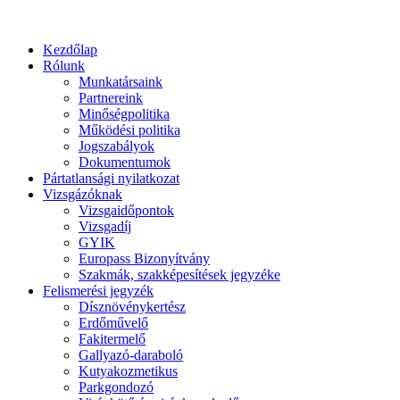
Kezdőlap
Rólunk
Munkatársaink
Partnereink
Minőségpolitika
Működési politika
Jogszabályok
Dokumentumok
Pártatlansági nyilatkozat
Vizsgázóknak
Vizsgaidőpontok
Vizsgadíj
GYIK
Europass Bizonyítvány
Szakmák, szakképesítések jegyzéke
Felismerési jegyzék
Dísznövénykertész
Erdőművelő
Fakitermelő
Gallyazó-daraboló
Kutyakozmetikus
Parkgondozó