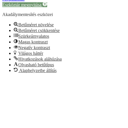
Eszköztár megnyitása
Akadálymentesítés eszközei
Betűméret növelése
Betűméret csökkentése
Szürkeárnyalatos
Magas kontraszt
Negatív kontraszt
Világos háttér
Hivatkozások aláhúzása
Olvasható betűtípus
Alaphelyzetbe állítás