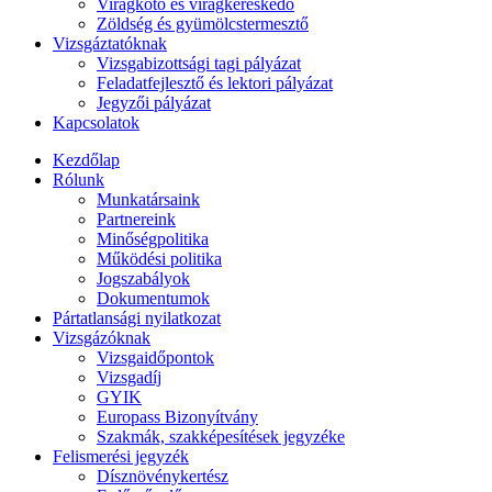
Virágkötő és virágkereskedő
Zöldség és gyümölcstermesztő
Vizsgáztatóknak
Vizsgabizottsági tagi pályázat
Feladatfejlesztő és lektori pályázat
Jegyzői pályázat
Kapcsolatok
Kezdőlap
Rólunk
Munkatársaink
Partnereink
Minőségpolitika
Működési politika
Jogszabályok
Dokumentumok
Pártatlansági nyilatkozat
Vizsgázóknak
Vizsgaidőpontok
Vizsgadíj
GYIK
Europass Bizonyítvány
Szakmák, szakképesítések jegyzéke
Felismerési jegyzék
Dísznövénykertész