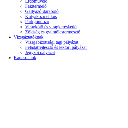
Erdőművelő
Fakitermelő
Gallyazó-daraboló
Kutyakozmetikus
Parkgondozó
Virágkötő és virágkereskedő
Zöldség és gyümölcstermesztő
Vizsgáztatóknak
Vizsgabizottsági tagi pályázat
Feladatfejlesztő és lektori pályázat
Jegyzői pályázat
Kapcsolatok