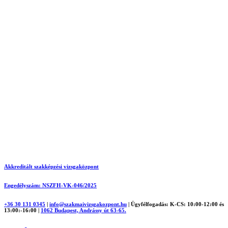
Akkreditált szakképzési vizsgaközpont
Engedélyszám: NSZFH-VK-046/2025
+36 30 131 0345
|
info@szakmaivizsgakozpont.hu
|
Ügyfélfogadás: K-CS: 10:00-12:00 és
13:00:-16:00
|
1062 Budapest, Andrássy út 63-65.