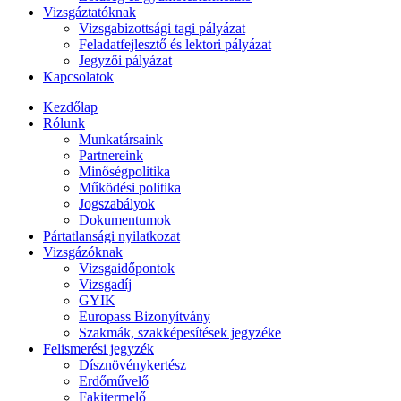
Vizsgáztatóknak
Vizsgabizottsági tagi pályázat
Feladatfejlesztő és lektori pályázat
Jegyzői pályázat
Kapcsolatok
Kezdőlap
Rólunk
Munkatársaink
Partnereink
Minőségpolitika
Működési politika
Jogszabályok
Dokumentumok
Pártatlansági nyilatkozat
Vizsgázóknak
Vizsgaidőpontok
Vizsgadíj
GYIK
Europass Bizonyítvány
Szakmák, szakképesítések jegyzéke
Felismerési jegyzék
Dísznövénykertész
Erdőművelő
Fakitermelő