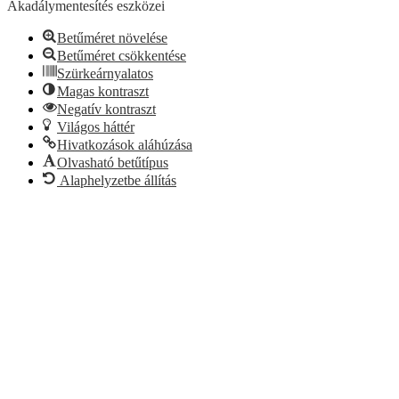
Akadálymentesítés eszközei
Betűméret növelése
Betűméret csökkentése
Szürkeárnyalatos
Magas kontraszt
Negatív kontraszt
Világos háttér
Hivatkozások aláhúzása
Olvasható betűtípus
Alaphelyzetbe állítás