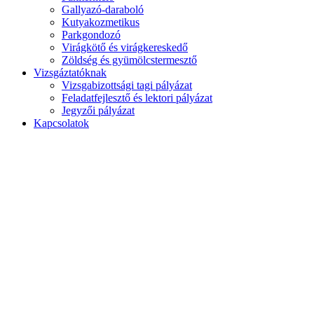
Gallyazó-daraboló
Kutyakozmetikus
Parkgondozó
Virágkötő és virágkereskedő
Zöldség és gyümölcstermesztő
Vizsgáztatóknak
Vizsgabizottsági tagi pályázat
Feladatfejlesztő és lektori pályázat
Jegyzői pályázat
Kapcsolatok