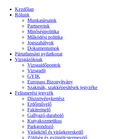
Kezdőlap
Rólunk
Munkatársaink
Partnereink
Minőségpolitika
Működési politika
Jogszabályok
Dokumentumok
Pártatlansági nyilatkozat
Vizsgázóknak
Vizsgaidőpontok
Vizsgadíj
GYIK
Europass Bizonyítvány
Szakmák, szakképesítések jegyzéke
Felismerési jegyzék
Dísznövénykertész
Erdőművelő
Fakitermelő
Gallyazó-daraboló
Kutyakozmetikus
Parkgondozó
Virágkötő és virágkereskedő
Zöldség és gyümölcstermesztő