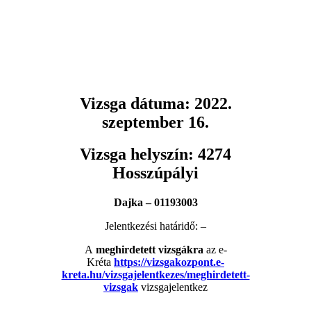
Vizsga dátuma:
2022.
szeptember 16.
Vizsga helyszín:
4274
Hosszúpályi
Dajka – 01193003
Jelentkezési határidő: –
A
meghirdetett vizsgákra
az e-
Kréta
https://vizsgakozpont.e-
kreta.hu/vizsgajelentkezes/meghirdetett-
vizsgak
vizsgajelentkez