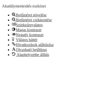
Akadálymentesítés eszközei
Betűméret növelése
Betűméret csökkentése
Szürkeárnyalatos
Magas kontraszt
Negatív kontraszt
Világos háttér
Hivatkozások aláhúzása
Olvasható betűtípus
Alaphelyzetbe állítás