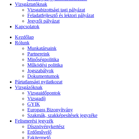
Vizsgáztatóknak
Vizsgabizottsági tagi pályázat
Feladatfejlesztő és lektori pályázat
Jegyzői pályázat
Kapcsolatok
Kezdőlap
Rólunk
Munkatársaink
Partnereink
Minőségpolitika
Működési politika
Jogszabályok
Dokumentumok
Pártatlansági nyilatkozat
Vizsgázóknak
Vizsgaidőpontok
Vizsgadíj
GYIK
Europass Bizonyítvány
Szakmák, szakképesítések jegyzéke
Felismerési jegyzék
Dísznövénykertész
Erdőművelő
Fakitermelő