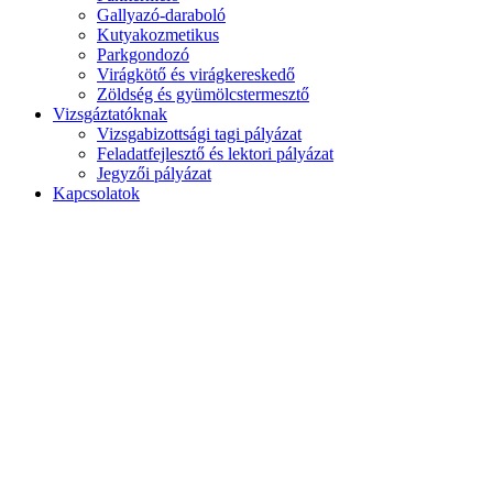
Gallyazó-daraboló
Kutyakozmetikus
Parkgondozó
Virágkötő és virágkereskedő
Zöldség és gyümölcstermesztő
Vizsgáztatóknak
Vizsgabizottsági tagi pályázat
Feladatfejlesztő és lektori pályázat
Jegyzői pályázat
Kapcsolatok