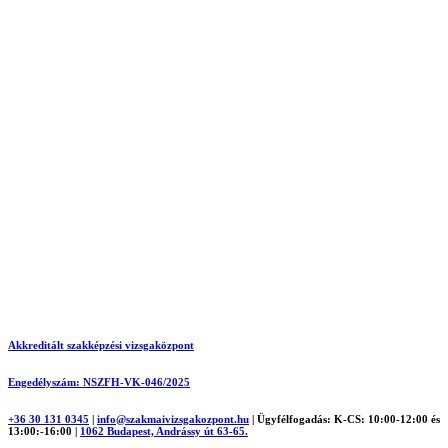
Akkreditált szakképzési vizsgaközpont
Engedélyszám: NSZFH-VK-046/2025
+36 30 131 0345
|
info@szakmaivizsgakozpont.hu
|
Ügyfélfogadás: K-CS: 10:00-12:00 és
13:00:-16:00
|
1062 Budapest, Andrássy út 63-65.