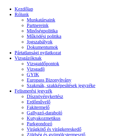
Kezdőlap
Rólunk
Munkatársaink
Partnereink
Minőségpolitika
Működési politika
Jogszabályok
Dokumentumok
Pártatlansági nyilatkozat
Vizsgázóknak
Vizsgaidőpontok
Vizsgadíj
GYIK
Europass Bizonyítvány
Szakmák, szakképesítések jegyzéke
Felismerési jegyzék
Dísznövénykertész
Erdőművelő
Fakitermelő
Gallyazó-daraboló
Kutyakozmetikus
Parkgondozó
Virágkötő és virágkereskedő
Zöldség és gyümölcstermesztő