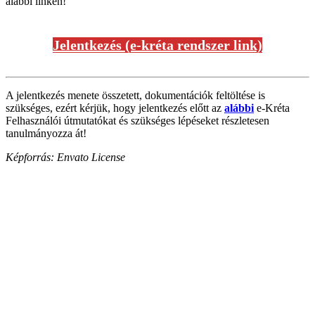
alábbi linken!
Jelentkezés (e-kréta rendszer link)
A jelentkezés menete összetett, dokumentációk feltöltése is
szükséges, ezért kérjük, hogy jelentkezés előtt az
alábbi
e-Kréta
Felhasználói útmutatókat és szükséges lépéseket részletesen
tanulmányozza át!
Képforrás: Envato License