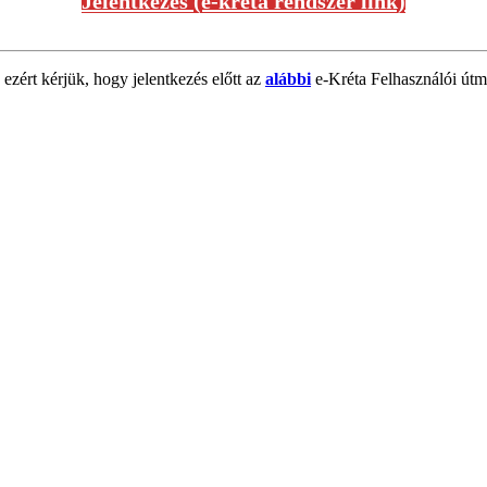
Jelentkezés (e-kréta rendszer link)
 ezért kérjük, hogy jelentkezés előtt az
alábbi
e-Kréta Felhasználói útmu