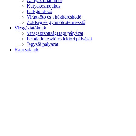
Gallyazó-daraboló
Kutyakozmetikus
Parkgondozó
Virágkötő és virágkereskedő
Zöldség és gyümölcstermesztő
Vizsgáztatóknak
Vizsgabizottsági tagi pályázat
Feladatfejlesztő és lektori pályázat
Jegyzői pályázat
Kapcsolatok