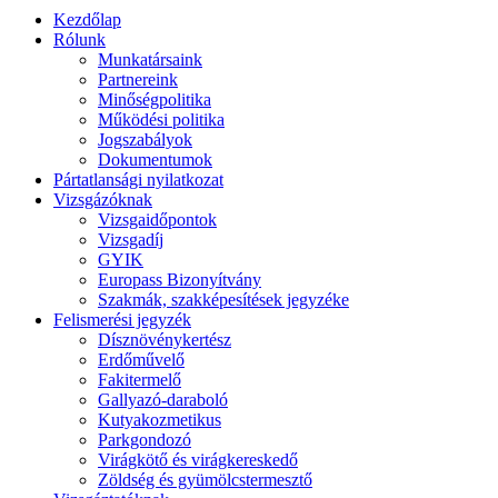
Kezdőlap
Rólunk
Munkatársaink
Partnereink
Minőségpolitika
Működési politika
Jogszabályok
Dokumentumok
Pártatlansági nyilatkozat
Vizsgázóknak
Vizsgaidőpontok
Vizsgadíj
GYIK
Europass Bizonyítvány
Szakmák, szakképesítések jegyzéke
Felismerési jegyzék
Dísznövénykertész
Erdőművelő
Fakitermelő
Gallyazó-daraboló
Kutyakozmetikus
Parkgondozó
Virágkötő és virágkereskedő
Zöldség és gyümölcstermesztő