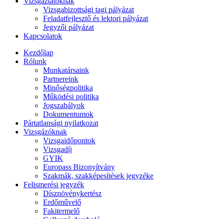
Vizsgáztatóknak
Vizsgabizottsági tagi pályázat
Feladatfejlesztő és lektori pályázat
Jegyzői pályázat
Kapcsolatok
Kezdőlap
Rólunk
Munkatársaink
Partnereink
Minőségpolitika
Működési politika
Jogszabályok
Dokumentumok
Pártatlansági nyilatkozat
Vizsgázóknak
Vizsgaidőpontok
Vizsgadíj
GYIK
Europass Bizonyítvány
Szakmák, szakképesítések jegyzéke
Felismerési jegyzék
Dísznövénykertész
Erdőművelő
Fakitermelő