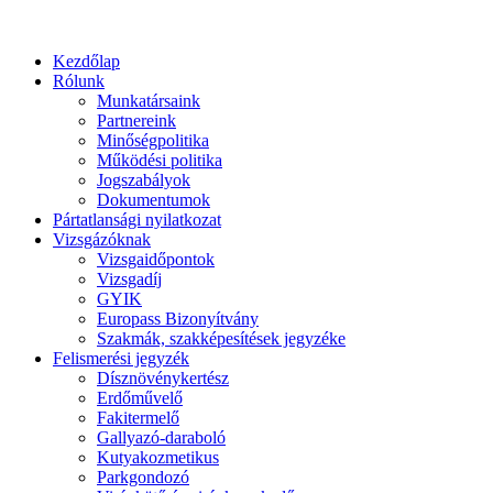
Kezdőlap
Rólunk
Munkatársaink
Partnereink
Minőségpolitika
Működési politika
Jogszabályok
Dokumentumok
Pártatlansági nyilatkozat
Vizsgázóknak
Vizsgaidőpontok
Vizsgadíj
GYIK
Europass Bizonyítvány
Szakmák, szakképesítések jegyzéke
Felismerési jegyzék
Dísznövénykertész
Erdőművelő
Fakitermelő
Gallyazó-daraboló
Kutyakozmetikus
Parkgondozó