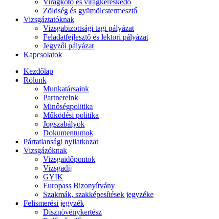
Virágkötő és virágkereskedő
Zöldség és gyümölcstermesztő
Vizsgáztatóknak
Vizsgabizottsági tagi pályázat
Feladatfejlesztő és lektori pályázat
Jegyzői pályázat
Kapcsolatok
Kezdőlap
Rólunk
Munkatársaink
Partnereink
Minőségpolitika
Működési politika
Jogszabályok
Dokumentumok
Pártatlansági nyilatkozat
Vizsgázóknak
Vizsgaidőpontok
Vizsgadíj
GYIK
Europass Bizonyítvány
Szakmák, szakképesítések jegyzéke
Felismerési jegyzék
Dísznövénykertész