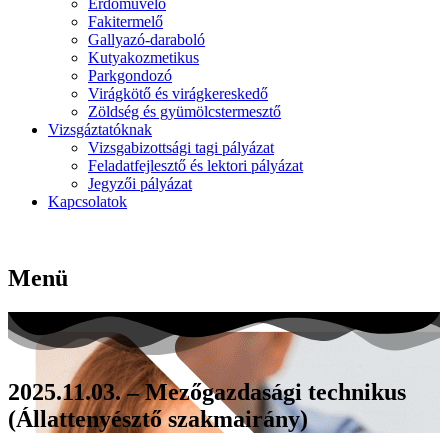
Erdőművelő
Fakitermelő
Gallyazó-daraboló
Kutyakozmetikus
Parkgondozó
Virágkötő és virágkereskedő
Zöldség és gyümölcstermesztő
Vizsgáztatóknak
Vizsgabizottsági tagi pályázat
Feladatfejlesztő és lektori pályázat
Jegyzői pályázat
Kapcsolatok
Menü
2025.11.03. – Mezőgazdasági technikus
(Állattenyésztő szakmairány)