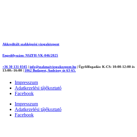
Akkreditált szakképzési vizsgaközpont
Engedélyszám: NSZFH-VK-046/2025
+36 30 131 0345
|
info@szakmaivizsgakozpont.hu
|
Ügyfélfogadás: K-CS: 10:00-12:00 és
13:00:-16:00
|
1062 Budapest, Andrássy út 63-65.
Impresszum
Adatkezelési tájékoztató
Facebook
Impresszum
Adatkezelési tájékoztató
Facebook