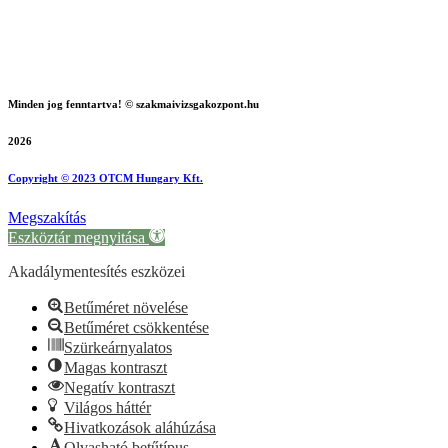
Minden jog fenntartva! © szakmaivizsgakozpont.hu
2026
Copyright © 2023 OTCM Hungary Kft.
Megszakítás
Eszköztár megnyitása
Akadálymentesítés eszközei
Betűméret növelése
Betűméret csökkentése
Szürkeárnyalatos
Magas kontraszt
Negatív kontraszt
Világos háttér
Hivatkozások aláhúzása
Olvasható betűtípus