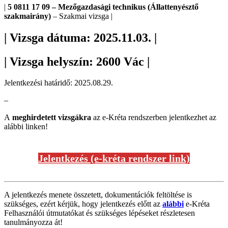
|
5 0811 17 09 – Mezőgazdasági technikus (Állattenyésztő
szakmairány)
– Szakmai vizsga |
| Vizsga dátuma: 2025.11.03. |
| Vizsga helyszín: 2600 Vác |
Jelentkezési határidő: 2025.08.29.
–
A
meghirdetett vizsgákra
az e-Kréta rendszerben jelentkezhet az
alábbi linken!
Jelentkezés (e-kréta rendszer link)
A jelentkezés menete összetett, dokumentációk feltöltése is
szükséges, ezért kérjük, hogy jelentkezés előtt az
alábbi
e-Kréta
Felhasználói útmutatókat és szükséges lépéseket részletesen
tanulmányozza át!