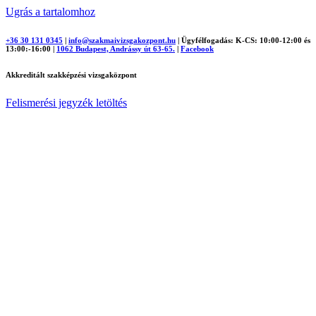
Ugrás a tartalomhoz
+36 30 131 0345
|
info@szakmaivizsgakozpont.hu
|
Ügyfélfogadás: K-CS: 10:00-12:00 és
13:00:-16:00
|
1062 Budapest, Andrássy út 63-65.
|
Facebook
Akkreditált szakképzési vizsgaközpont
Felismerési jegyzék letöltés