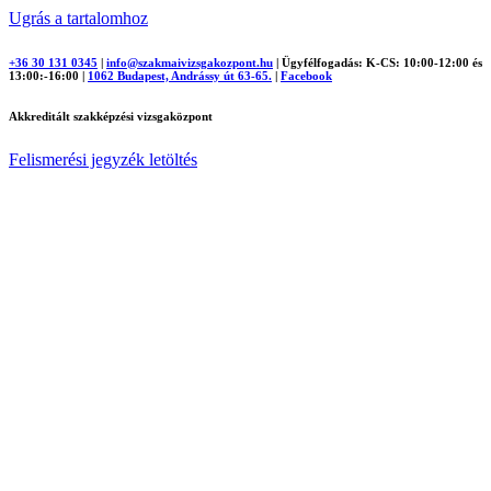
Ugrás a tartalomhoz
+36 30 131 0345
|
info@szakmaivizsgakozpont.hu
|
Ügyfélfogadás: K-CS: 10:00-12:00 és
13:00:-16:00
|
1062 Budapest, Andrássy út 63-65.
|
Facebook
Akkreditált szakképzési vizsgaközpont
Felismerési jegyzék letöltés