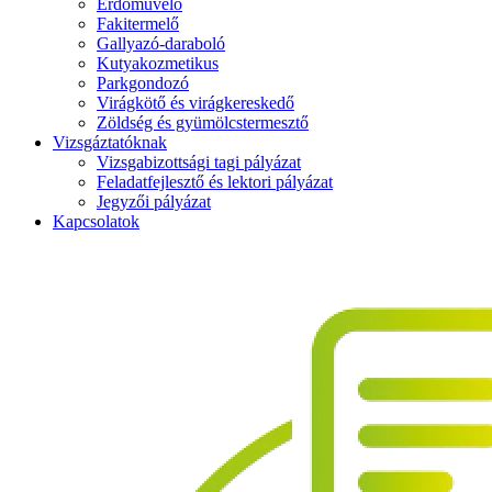
Erdőművelő
Fakitermelő
Gallyazó-daraboló
Kutyakozmetikus
Parkgondozó
Virágkötő és virágkereskedő
Zöldség és gyümölcstermesztő
Vizsgáztatóknak
Vizsgabizottsági tagi pályázat
Feladatfejlesztő és lektori pályázat
Jegyzői pályázat
Kapcsolatok