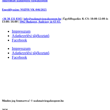
Akkreditált szakképzési vizsgaközpont
Engedélyszám: NSZFH-VK-046/2025
+36 30 131 0345
|
info@szakmaivizsgakozpont.hu
|
Ügyfélfogadás: K-CS: 10:00-12:00 és
13:00:-16:00
|
1062 Budapest, Andrássy út 63-65.
Impresszum
Adatkezelési tájékoztató
Facebook
Impresszum
Adatkezelési tájékoztató
Facebook
Minden jog fenntartva! © szakmaivizsgakozpont.hu
2026