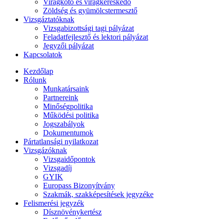
Virágkötő és virágkereskedő
Zöldség és gyümölcstermesztő
Vizsgáztatóknak
Vizsgabizottsági tagi pályázat
Feladatfejlesztő és lektori pályázat
Jegyzői pályázat
Kapcsolatok
Kezdőlap
Rólunk
Munkatársaink
Partnereink
Minőségpolitika
Működési politika
Jogszabályok
Dokumentumok
Pártatlansági nyilatkozat
Vizsgázóknak
Vizsgaidőpontok
Vizsgadíj
GYIK
Europass Bizonyítvány
Szakmák, szakképesítések jegyzéke
Felismerési jegyzék
Dísznövénykertész