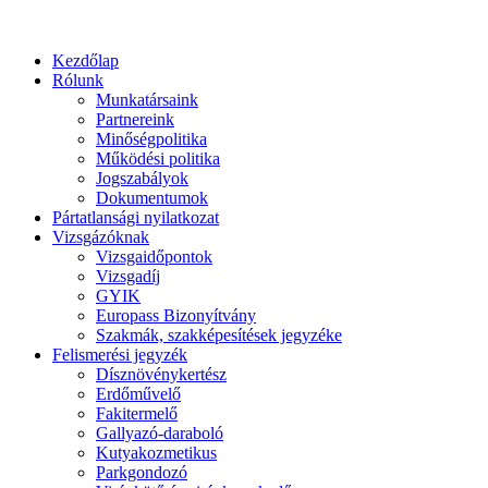
Kezdőlap
Rólunk
Munkatársaink
Partnereink
Minőségpolitika
Működési politika
Jogszabályok
Dokumentumok
Pártatlansági nyilatkozat
Vizsgázóknak
Vizsgaidőpontok
Vizsgadíj
GYIK
Europass Bizonyítvány
Szakmák, szakképesítések jegyzéke
Felismerési jegyzék
Dísznövénykertész
Erdőművelő
Fakitermelő
Gallyazó-daraboló
Kutyakozmetikus
Parkgondozó