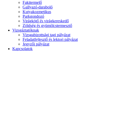
Fakitermelő
Gallyazó-daraboló
Kutyakozmetikus
Parkgondozó
Virágkötő és virágkereskedő
Zöldség és gyümölcstermesztő
Vizsgáztatóknak
Vizsgabizottsági tagi pályázat
Feladatfejlesztő és lektori pályázat
Jegyzői pályázat
Kapcsolatok