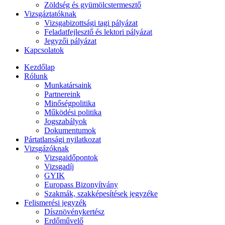
Zöldség és gyümölcstermesztő
Vizsgáztatóknak
Vizsgabizottsági tagi pályázat
Feladatfejlesztő és lektori pályázat
Jegyzői pályázat
Kapcsolatok
Kezdőlap
Rólunk
Munkatársaink
Partnereink
Minőségpolitika
Működési politika
Jogszabályok
Dokumentumok
Pártatlansági nyilatkozat
Vizsgázóknak
Vizsgaidőpontok
Vizsgadíj
GYIK
Europass Bizonyítvány
Szakmák, szakképesítések jegyzéke
Felismerési jegyzék
Dísznövénykertész
Erdőművelő