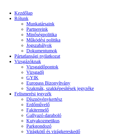
Kezdőlap
Rólunk
Munkatársaink
Partnereink
Minőségpolitika
Működési politika
Jogszabályok
Dokumentumok
Pártatlansági nyilatkozat
Vizsgázóknak
Vizsgaidőpontok
Vizsgadíj
GYIK
Europass Bizonyítvány
Szakmák, szakképesítések jegyzéke
Felismerési jegyzék
Dísznövénykertész
Erdőművelő
Fakitermelő
Gallyazó-daraboló
Kutyakozmetikus
Parkgondozó
Virágkötő és virágkereskedő