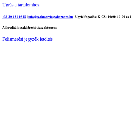
Ugrás a tartalomhoz
+36 30 131 0345
|
info@szakmaivizsgakozpont.hu
|
Ügyfélfogadás: K-CS: 10:00-12:00 és 
Akkreditált szakképzési vizsgaközpont
Felismerési jegyzék letöltés