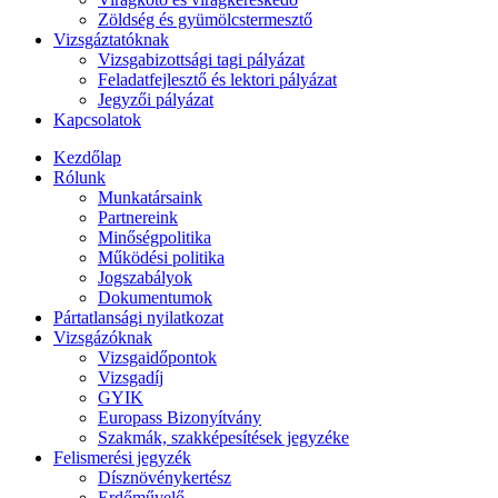
Zöldség és gyümölcstermesztő
Vizsgáztatóknak
Vizsgabizottsági tagi pályázat
Feladatfejlesztő és lektori pályázat
Jegyzői pályázat
Kapcsolatok
Kezdőlap
Rólunk
Munkatársaink
Partnereink
Minőségpolitika
Működési politika
Jogszabályok
Dokumentumok
Pártatlansági nyilatkozat
Vizsgázóknak
Vizsgaidőpontok
Vizsgadíj
GYIK
Europass Bizonyítvány
Szakmák, szakképesítések jegyzéke
Felismerési jegyzék
Dísznövénykertész
Erdőművelő