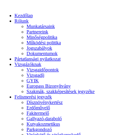
Kezdőlap
Rólunk
Munkatársaink
Partnereink
Minőségpolitika
Működési politika
Jogszabályok
Dokumentumok
Pártatlansági nyilatkozat
Vizsgázóknak
Vizsgaidőpontok
Vizsgadíj
GYIK
Europass Bizonyítvány
Szakmák, szakképesítések jegyzéke
Felismerési jegyzék
Dísznövénykertész
Erdőművelő
Fakitermelő
Gallyazó-daraboló
Kutyakozmetikus
Parkgondozó
Virágkötő és virágkereskedő