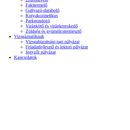
Fakitermelő
Gallyazó-daraboló
Kutyakozmetikus
Parkgondozó
Virágkötő és virágkereskedő
Zöldség és gyümölcstermesztő
Vizsgáztatóknak
Vizsgabizottsági tagi pályázat
Feladatfejlesztő és lektori pályázat
Jegyzői pályázat
Kapcsolatok