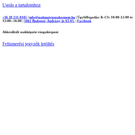
Ugrás a tartalomhoz
+36 30 131 0345
|
info@szakmaivizsgakozpont.hu
|
Ügyfélfogadás: K-CS: 10:00-12:00 és
13:00:-16:00
|
1062 Budapest, Andrássy út 63-65.
|
Facebook
Akkreditált szakképzési vizsgaközpont
Felismerési jegyzék letöltés