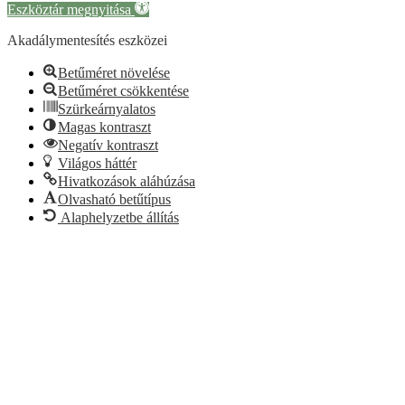
Eszköztár megnyitása
Akadálymentesítés eszközei
Betűméret növelése
Betűméret csökkentése
Szürkeárnyalatos
Magas kontraszt
Negatív kontraszt
Világos háttér
Hivatkozások aláhúzása
Olvasható betűtípus
Alaphelyzetbe állítás