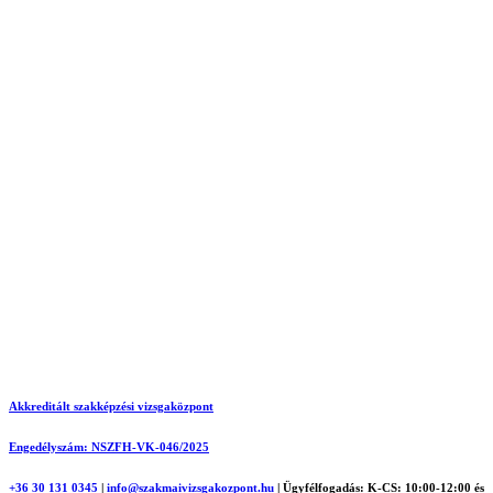
Akkreditált szakképzési vizsgaközpont
Engedélyszám: NSZFH-VK-046/2025
+36 30 131 0345
|
info@szakmaivizsgakozpont.hu
|
Ügyfélfogadás: K-CS: 10:00-12:00 és