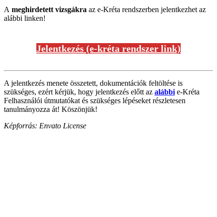
A
meghirdetett vizsgákra
az e-Kréta rendszerben jelentkezhet az
alábbi linken!
Jelentkezés (e-kréta rendszer link)
A jelentkezés menete összetett, dokumentációk feltöltése is
szükséges, ezért kérjük, hogy jelentkezés előtt az
alábbi
e-Kréta
Felhasználói útmutatókat és szükséges lépéseket részletesen
tanulmányozza át! Köszönjük!
Képforrás: Envato License