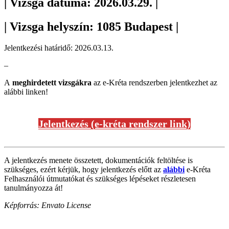
| Vizsga dátuma: 2026.03.29. |
| Vizsga helyszín: 1085 Budapest |
Jelentkezési határidő: 2026.03.13.
–
A
meghirdetett vizsgákra
az e-Kréta rendszerben jelentkezhet az
alábbi linken!
Jelentkezés (e-kréta rendszer link)
A jelentkezés menete összetett, dokumentációk feltöltése is
szükséges, ezért kérjük, hogy jelentkezés előtt az
alábbi
e-Kréta
Felhasználói útmutatókat és szükséges lépéseket részletesen
tanulmányozza át!
Képforrás: Envato License