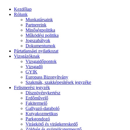
Kezdőlap
Rólunk
Munkatársaink
Partnereink
Minőségpolitika
Működési politika
Jogszabályok
Dokumentumok
Pártatlansági nyilatkozat
Vizsgázóknak
Vizsgaidőpontok
Vizsgadíj
GYIK
Europass Bizonyítvány
Szakmák, szakképesítések jegyzéke
Felismerési jegyzék
Dísznövénykertész
Erdőművelő
Fakitermelő
Gallyazó-daraboló
Kutyakozmetikus
Parkgondozó
Virágkötő és virágkereskedő
Zöldség és gyümölcstermesztő