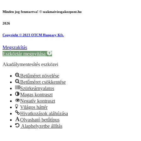
Minden jog fenntartva! © szakmaivizsgakozpont.hu
2026
Copyright © 2023 OTCM Hungary Kft.
Megszakítás
Eszköztár megnyitása
Akadálymentesítés eszközei
Betűméret növelése
Betűméret csökkentése
Szürkeárnyalatos
Magas kontraszt
Negatív kontraszt
Világos háttér
Hivatkozások aláhúzása
Olvasható betűtípus
Alaphelyzetbe állítás