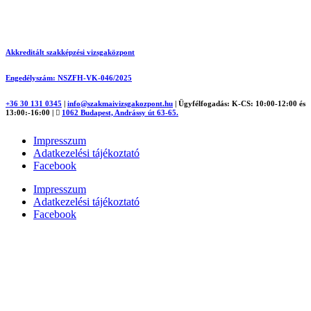
Akkreditált szakképzési vizsgaközpont
Engedélyszám: NSZFH-VK-046/2025
+36 30 131 0345
|
info@szakmaivizsgakozpont.hu
|
Ügyfélfogadás: K-CS: 10:00-12:00 és
13:00:-16:00
|
1062 Budapest, Andrássy út 63-65.
Impresszum
Adatkezelési tájékoztató
Facebook
Impresszum
Adatkezelési tájékoztató
Facebook