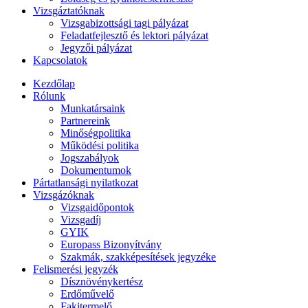
Vizsgáztatóknak
Vizsgabizottsági tagi pályázat
Feladatfejlesztő és lektori pályázat
Jegyzői pályázat
Kapcsolatok
Kezdőlap
Rólunk
Munkatársaink
Partnereink
Minőségpolitika
Működési politika
Jogszabályok
Dokumentumok
Pártatlansági nyilatkozat
Vizsgázóknak
Vizsgaidőpontok
Vizsgadíj
GYIK
Europass Bizonyítvány
Szakmák, szakképesítések jegyzéke
Felismerési jegyzék
Dísznövénykertész
Erdőművelő
Fakitermelő