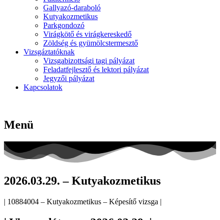
Gallyazó-daraboló
Kutyakozmetikus
Parkgondozó
Virágkötő és virágkereskedő
Zöldség és gyümölcstermesztő
Vizsgáztatóknak
Vizsgabizottsági tagi pályázat
Feladatfejlesztő és lektori pályázat
Jegyzői pályázat
Kapcsolatok
Menü
2026.03.29. – Kutyakozmetikus
| 10884004 – Kutyakozmetikus – Képesítő vizsga |