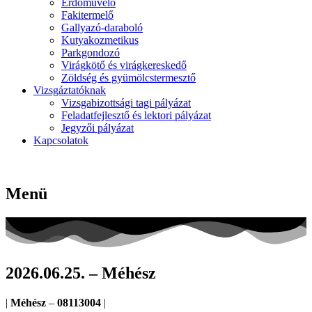
Erdőművelő
Fakitermelő
Gallyazó-daraboló
Kutyakozmetikus
Parkgondozó
Virágkötő és virágkereskedő
Zöldség és gyümölcstermesztő
Vizsgáztatóknak
Vizsgabizottsági tagi pályázat
Feladatfejlesztő és lektori pályázat
Jegyzői pályázat
Kapcsolatok
Menü
2026.06.25. – Méhész
|
Méhész
–
08113004
|