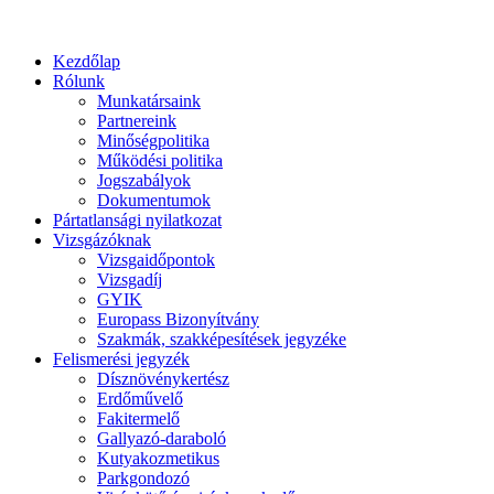
Kezdőlap
Rólunk
Munkatársaink
Partnereink
Minőségpolitika
Működési politika
Jogszabályok
Dokumentumok
Pártatlansági nyilatkozat
Vizsgázóknak
Vizsgaidőpontok
Vizsgadíj
GYIK
Europass Bizonyítvány
Szakmák, szakképesítések jegyzéke
Felismerési jegyzék
Dísznövénykertész
Erdőművelő
Fakitermelő
Gallyazó-daraboló
Kutyakozmetikus
Parkgondozó