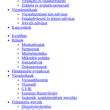
Virágkötő és virágkereskedő
Zöldség és gyümölcstermesztő
Vizsgáztatóknak
Vizsgabizottsági tagi pályázat
Feladatfejlesztő és lektori pályázat
Jegyzői pályázat
Kapcsolatok
Kezdőlap
Rólunk
Munkatársaink
Partnereink
Minőségpolitika
Működési politika
Jogszabályok
Dokumentumok
Pártatlansági nyilatkozat
Vizsgázóknak
Vizsgaidőpontok
Vizsgadíj
GYIK
Europass Bizonyítvány
Szakmák, szakképesítések jegyzéke
Felismerési jegyzék
Dísznövénykertész