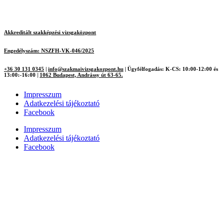
Akkreditált szakképzési vizsgaközpont
Engedélyszám: NSZFH-VK-046/2025
+36 30 131 0345
|
info@szakmaivizsgakozpont.hu
|
Ügyfélfogadás: K-CS: 10:00-12:00 és
13:00:-16:00
|
1062 Budapest, Andrássy út 63-65.
Impresszum
Adatkezelési tájékoztató
Facebook
Impresszum
Adatkezelési tájékoztató
Facebook