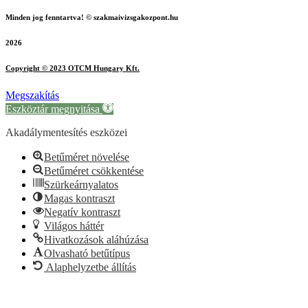
Minden jog fenntartva! © szakmaivizsgakozpont.hu
2026
Copyright © 2023 OTCM Hungary Kft.
Megszakítás
Eszköztár megnyitása
Akadálymentesítés eszközei
Betűméret növelése
Betűméret csökkentése
Szürkeárnyalatos
Magas kontraszt
Negatív kontraszt
Világos háttér
Hivatkozások aláhúzása
Olvasható betűtípus
Alaphelyzetbe állítás