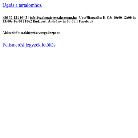
Ugrás a tartalomhoz
+36 30 131 0345
|
info@szakmaivizsgakozpont.hu
|
Ügyfélfogadás: K-CS: 10:00-12:00 és
13:00:-16:00
|
1062 Budapest, Andrássy út 63-65.
|
Facebook
Akkreditált szakképzési vizsgaközpont
Felismerési jegyzék letöltés