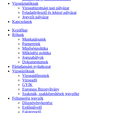
Vizsgáztatóknak
Vizsgabizottsági tagi pályázat
Feladatfejlesztő és lektori pályázat
Jegyzői pályázat
Kapcsolatok
Kezdőlap
Rólunk
Munkatársaink
Partnereink
Minőségpolitika
Működési politika
Jogszabályok
Dokumentumok
Pártatlansági nyilatkozat
Vizsgázóknak
Vizsgaidőpontok
Vizsgadíj
GYIK
Europass Bizonyítvány
Szakmák, szakképesítések jegyzéke
Felismerési jegyzék
Dísznövénykertész
Erdőművelő
Fakitermelő