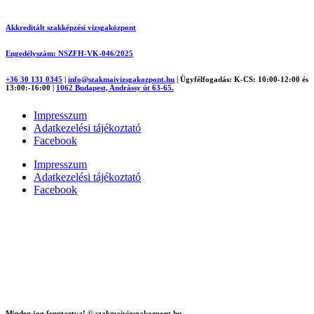
Akkreditált szakképzési vizsgaközpont
Engedélyszám: NSZFH-VK-046/2025
+36 30 131 0345
|
info@szakmaivizsgakozpont.hu
|
Ügyfélfogadás: K-CS: 10:00-12:00 és
13:00:-16:00
|
1062 Budapest, Andrássy út 63-65.
Impresszum
Adatkezelési tájékoztató
Facebook
Impresszum
Adatkezelési tájékoztató
Facebook
Minden jog fenntartva! © szakmaivizsgakozpont.hu