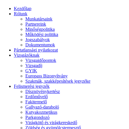
Kezdőlap
Rólunk
Munkatársaink
Partnereink
Minőségpolitika
Működési politika
Jogszabályok
Dokumentumok
Pártatlansági nyilatkozat
Vizsgázóknak
Vizsgaidőpontok
Vizsgadíj
GYIK
Europass Bizonyítvány
Szakmák, szakképesítések jegyzéke
Felismerési jegyzék
Dísznövénykertész
Erdőművelő
Fakitermelő
Gallyazó-daraboló
Kutyakozmetikus
Parkgondozó
Virágkötő és virágkereskedő
Zöldség és gyümölcstermesztő