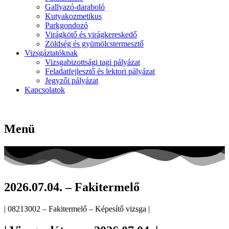
Gallyazó-daraboló
Kutyakozmetikus
Parkgondozó
Virágkötő és virágkereskedő
Zöldség és gyümölcstermesztő
Vizsgáztatóknak
Vizsgabizottsági tagi pályázat
Feladatfejlesztő és lektori pályázat
Jegyzői pályázat
Kapcsolatok
Menü
2026.07.04. – Fakitermelő
| 08213002 – Fakitermelő – Képesítő vizsga |