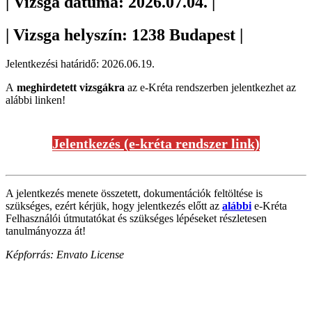
| Vizsga dátuma: 2026.07.04. |
| Vizsga helyszín: 1238 Budapest |
Jelentkezési határidő: 2026.06.19.
A
meghirdetett vizsgákra
az e-Kréta rendszerben jelentkezhet az
alábbi linken!
Jelentkezés (e-kréta rendszer link)
A jelentkezés menete összetett, dokumentációk feltöltése is
szükséges, ezért kérjük, hogy jelentkezés előtt az
alábbi
e-Kréta
Felhasználói útmutatókat és szükséges lépéseket részletesen
tanulmányozza át!
Képforrás: Envato License