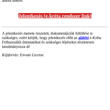
alábbi linken!
Jelentkezés (e-kréta rendszer link)
A jelentkezés menete összetett, dokumentációk feltöltése is
szükséges, ezért kérjük, hogy jelentkezés előtt az
alábbi
e-Kréta
Felhasználói útmutatókat és szükséges lépéseket részletesen
tanulmányozza át!
Képforrás: Envato License