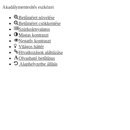
Akadálymentesítés eszközei
Betűméret növelése
Betűméret csökkentése
Szürkeárnyalatos
Magas kontraszt
Negatív kontraszt
Világos háttér
Hivatkozások aláhúzása
Olvasható betűtípus
Alaphelyzetbe állítás