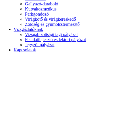
Gallyazó-daraboló
Kutyakozmetikus
Parkgondozó
Virágkötő és virágkereskedő
Zöldség és gyümölcstermesztő
Vizsgáztatóknak
Vizsgabizottsági tagi pályázat
Feladatfejlesztő és lektori pályázat
Jegyzői pályázat
Kapcsolatok