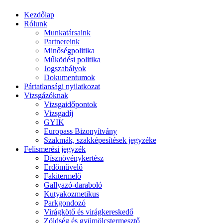
Kezdőlap
Rólunk
Munkatársaink
Partnereink
Minőségpolitika
Működési politika
Jogszabályok
Dokumentumok
Pártatlansági nyilatkozat
Vizsgázóknak
Vizsgaidőpontok
Vizsgadíj
GYIK
Europass Bizonyítvány
Szakmák, szakképesítések jegyzéke
Felismerési jegyzék
Dísznövénykertész
Erdőművelő
Fakitermelő
Gallyazó-daraboló
Kutyakozmetikus
Parkgondozó
Virágkötő és virágkereskedő
Zöldség és gyümölcstermesztő