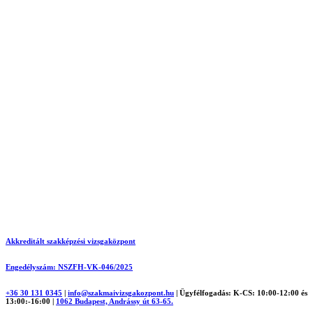
Akkreditált szakképzési vizsgaközpont
Engedélyszám: NSZFH-VK-046/2025
+36 30 131 0345
|
info@szakmaivizsgakozpont.hu
|
Ügyfélfogadás: K-CS: 10:00-12:00 és
13:00:-16:00
|
1062 Budapest, Andrássy út 63-65.