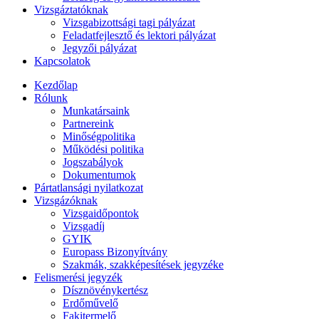
Vizsgáztatóknak
Vizsgabizottsági tagi pályázat
Feladatfejlesztő és lektori pályázat
Jegyzői pályázat
Kapcsolatok
Kezdőlap
Rólunk
Munkatársaink
Partnereink
Minőségpolitika
Működési politika
Jogszabályok
Dokumentumok
Pártatlansági nyilatkozat
Vizsgázóknak
Vizsgaidőpontok
Vizsgadíj
GYIK
Europass Bizonyítvány
Szakmák, szakképesítések jegyzéke
Felismerési jegyzék
Dísznövénykertész
Erdőművelő
Fakitermelő