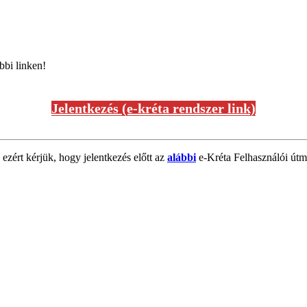
bbi linken!
Jelentkezés (e-kréta rendszer link)
 ezért kérjük, hogy jelentkezés előtt az
alábbi
e-Kréta Felhasználói útmu