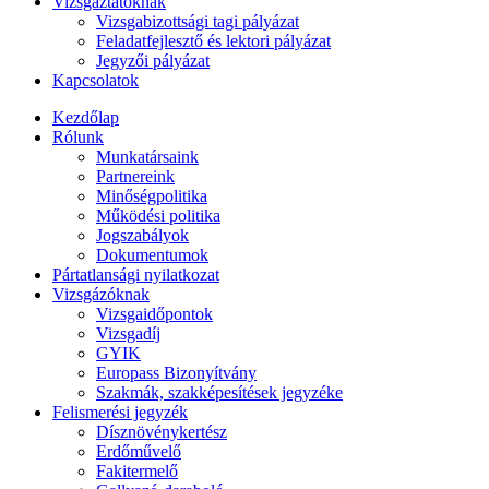
Vizsgáztatóknak
Vizsgabizottsági tagi pályázat
Feladatfejlesztő és lektori pályázat
Jegyzői pályázat
Kapcsolatok
Kezdőlap
Rólunk
Munkatársaink
Partnereink
Minőségpolitika
Működési politika
Jogszabályok
Dokumentumok
Pártatlansági nyilatkozat
Vizsgázóknak
Vizsgaidőpontok
Vizsgadíj
GYIK
Europass Bizonyítvány
Szakmák, szakképesítések jegyzéke
Felismerési jegyzék
Dísznövénykertész
Erdőművelő
Fakitermelő