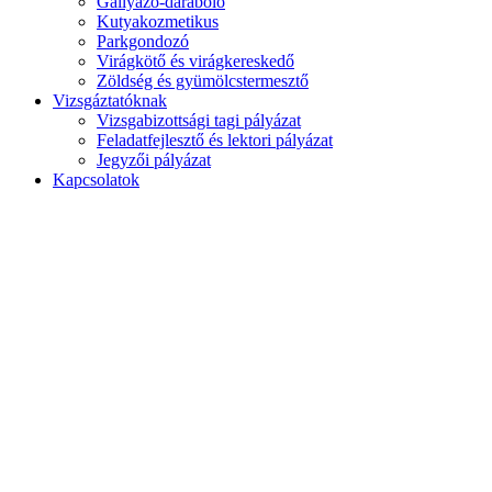
Gallyazó-daraboló
Kutyakozmetikus
Parkgondozó
Virágkötő és virágkereskedő
Zöldség és gyümölcstermesztő
Vizsgáztatóknak
Vizsgabizottsági tagi pályázat
Feladatfejlesztő és lektori pályázat
Jegyzői pályázat
Kapcsolatok