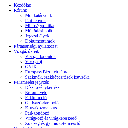
Kezdőlap
Rólunk
Munkatársaink
Partnereink
Minőségpolitika
Működési politika
Jogszabályok
Dokumentumok
Pártatlansági nyilatkozat
Vizsgázóknak
Vizsgaidőpontok
Vizsgadíj
GYIK
Europass Bizonyítvány
Szakmák, szakképesítések jegyzéke
Felismerési jegyzék
Dísznövénykertész
Erdőművelő
Fakitermelő
Gallyazó-daraboló
Kutyakozmetikus
Parkgondozó
Virágkötő és virágkereskedő
Zöldség és gyümölcstermesztő