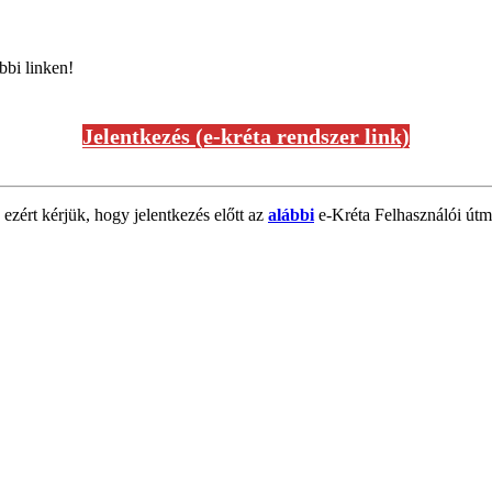
bbi linken!
Jelentkezés (e-kréta rendszer link)
 ezért kérjük, hogy jelentkezés előtt az
alábbi
e-Kréta Felhasználói útmu