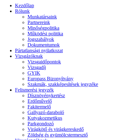
Kezdőlap
Rólunk
Munkatársaink
Partnereink
Minőségpolitika
Működési politika
Jogszabályok
Dokumentumok
Pártatlansági nyilatkozat
Vizsgázóknak
Vizsgaidőpontok
Vizsgadíj
GYIK
Europass Bizonyítvány
Szakmák, szakképesítések jegyzéke
Felismerési jegyzék
Dísznövénykertész
Erdőművelő
Fakitermelő
Gallyazó-daraboló
Kutyakozmetikus
Parkgondozó
Virágkötő és virágkereskedő
Zöldség és gyümölcstermesztő