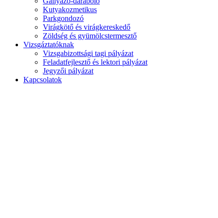
Gallyazó-daraboló
Kutyakozmetikus
Parkgondozó
Virágkötő és virágkereskedő
Zöldség és gyümölcstermesztő
Vizsgáztatóknak
Vizsgabizottsági tagi pályázat
Feladatfejlesztő és lektori pályázat
Jegyzői pályázat
Kapcsolatok