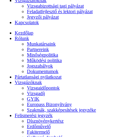
Vizsgáztatóknak
Vizsgabizottsági tagi pályázat
Feladatfejlesztő és lektori pályázat
Jegyzői pályázat
Kapcsolatok
Kezdőlap
Rólunk
Munkatársaink
Partnereink
Minőségpolitika
Működési politika
Jogszabályok
Dokumentumok
Pártatlansági nyilatkozat
Vizsgázóknak
Vizsgaidőpontok
Vizsgadíj
GYIK
Europass Bizonyítvány
Szakmák, szakképesítések jegyzéke
Felismerési jegyzék
Dísznövénykertész
Erdőművelő
Fakitermelő