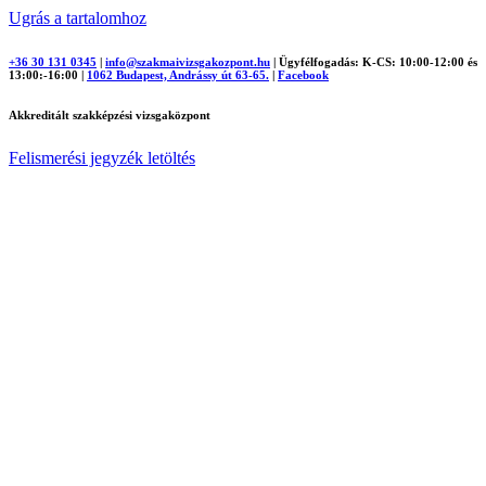
Ugrás a tartalomhoz
+36 30 131 0345
|
info@szakmaivizsgakozpont.hu
|
Ügyfélfogadás: K-CS: 10:00-12:00 és
13:00:-16:00
|
1062 Budapest, Andrássy út 63-65.
|
Facebook
Akkreditált szakképzési vizsgaközpont
Felismerési jegyzék letöltés