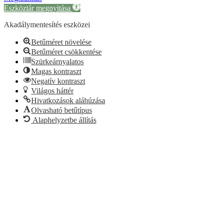
Eszköztár megnyitása
Akadálymentesítés eszközei
Betűméret növelése
Betűméret csökkentése
Szürkeárnyalatos
Magas kontraszt
Negatív kontraszt
Világos háttér
Hivatkozások aláhúzása
Olvasható betűtípus
Alaphelyzetbe állítás