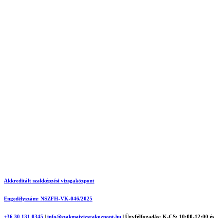
Akkreditált szakképzési vizsgaközpont
Engedélyszám: NSZFH-VK-046/2025
+36 30 131 0345
|
info@szakmaivizsgakozpont.hu
|
Ügyfélfogadás: K-CS: 10:00-12:00 és