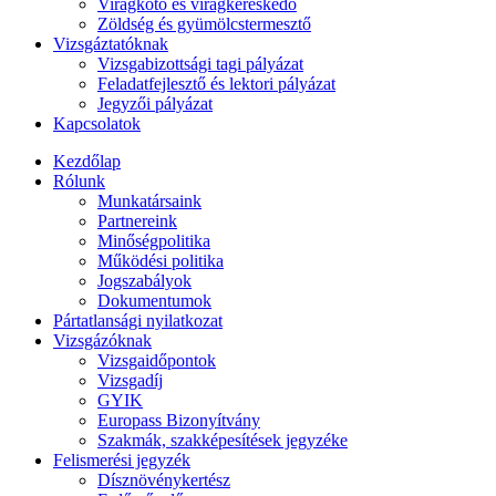
Virágkötő és virágkereskedő
Zöldség és gyümölcstermesztő
Vizsgáztatóknak
Vizsgabizottsági tagi pályázat
Feladatfejlesztő és lektori pályázat
Jegyzői pályázat
Kapcsolatok
Kezdőlap
Rólunk
Munkatársaink
Partnereink
Minőségpolitika
Működési politika
Jogszabályok
Dokumentumok
Pártatlansági nyilatkozat
Vizsgázóknak
Vizsgaidőpontok
Vizsgadíj
GYIK
Europass Bizonyítvány
Szakmák, szakképesítések jegyzéke
Felismerési jegyzék
Dísznövénykertész