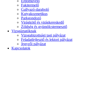
Erdőművelő
Fakitermelő
Gallyazó-daraboló
Kutyakozmetikus
Parkgondozó
Virágkötő és virágkereskedő
Zöldség és gyümölcstermesztő
Vizsgáztatóknak
Vizsgabizottsági tagi pályázat
Feladatfejlesztő és lektori pályázat
Jegyzői pályázat
Kapcsolatok