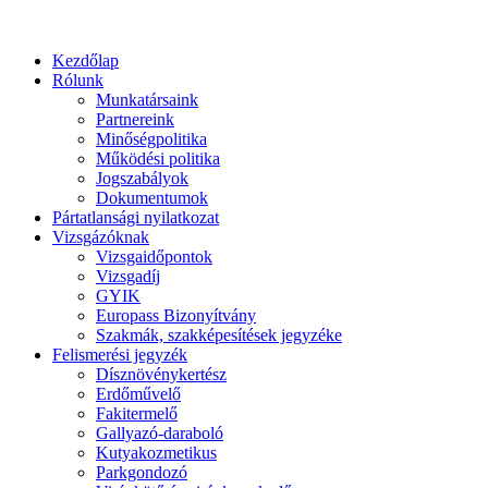
Kezdőlap
Rólunk
Munkatársaink
Partnereink
Minőségpolitika
Működési politika
Jogszabályok
Dokumentumok
Pártatlansági nyilatkozat
Vizsgázóknak
Vizsgaidőpontok
Vizsgadíj
GYIK
Europass Bizonyítvány
Szakmák, szakképesítések jegyzéke
Felismerési jegyzék
Dísznövénykertész
Erdőművelő
Fakitermelő
Gallyazó-daraboló
Kutyakozmetikus
Parkgondozó