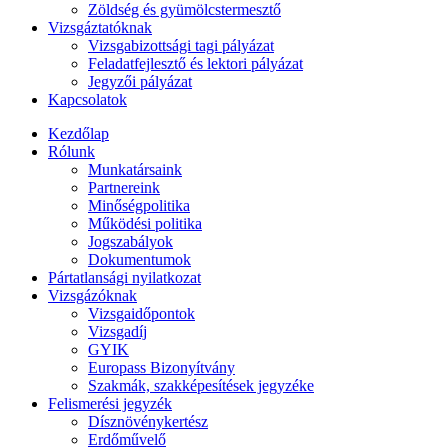
Zöldség és gyümölcstermesztő
Vizsgáztatóknak
Vizsgabizottsági tagi pályázat
Feladatfejlesztő és lektori pályázat
Jegyzői pályázat
Kapcsolatok
Kezdőlap
Rólunk
Munkatársaink
Partnereink
Minőségpolitika
Működési politika
Jogszabályok
Dokumentumok
Pártatlansági nyilatkozat
Vizsgázóknak
Vizsgaidőpontok
Vizsgadíj
GYIK
Europass Bizonyítvány
Szakmák, szakképesítések jegyzéke
Felismerési jegyzék
Dísznövénykertész
Erdőművelő