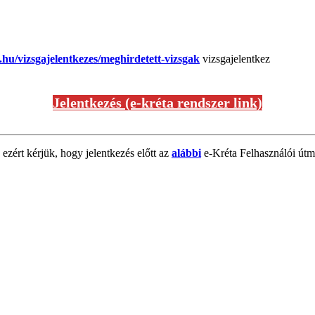
a.hu/vizsgajelentkezes/meghirdetett-vizsgak
vizsgajelentkez
Jelentkezés (e-kréta rendszer link)
 ezért kérjük, hogy jelentkezés előtt az
alábbi
e-Kréta Felhasználói útmu