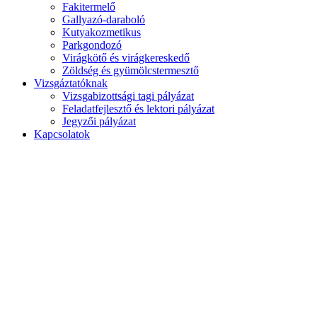
Fakitermelő
Gallyazó-daraboló
Kutyakozmetikus
Parkgondozó
Virágkötő és virágkereskedő
Zöldség és gyümölcstermesztő
Vizsgáztatóknak
Vizsgabizottsági tagi pályázat
Feladatfejlesztő és lektori pályázat
Jegyzői pályázat
Kapcsolatok