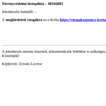
Növényvédelmi drónpilóta – 08104005
Jelentkezési határidő: –
A
meghirdetett vizsgákra
az e-Kréta
https://vizsgakozpont.e-kret
A jelentkezés menete összetett, dokumentációk feltöltése is szükséges,
Köszönjük!
Képforrás: Envato License