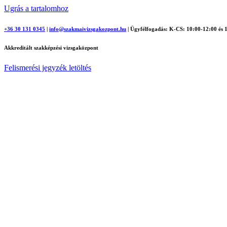
Ugrás a tartalomhoz
+36 30 131 0345
|
info@szakmaivizsgakozpont.hu
|
Ügyfélfogadás: K-CS: 10:00-12:00 és 
Akkreditált szakképzési vizsgaközpont
Felismerési jegyzék letöltés