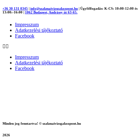
+36 30 131 0345
|
info@szakmaivizsgakozpont.hu
|
Ügyfélfogadás: K-CS: 10:00-12:00 és
13:00:-16:00
|
1062 Budapest, Andrássy út 63-65.
Impresszum
Adatkezelési tájékoztató
Facebook
Impresszum
Adatkezelési tájékoztató
Facebook
Minden jog fenntartva! © szakmaivizsgakozpont.hu
2026