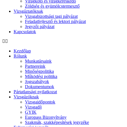
Virágkötő és virágkereskedő
Zöldség és gyümölcstermesztő
Vizsgáztatóknak
Vizsgabizottsági tagi pályázat
Feladatfejlesztő és lektori pályázat
Jegyzői pályázat
Kapcsolatok
Kezdőlap
Rólunk
Munkatársaink
Partnereink
Minőségpolitika
Működési politika
Jogszabályok
Dokumentumok
Pártatlansági nyilatkozat
Vizsgázóknak
Vizsgaidőpontok
Vizsgadíj
GYIK
Europass Bizonyítvány
Szakmák, szakképesítések jegyzéke