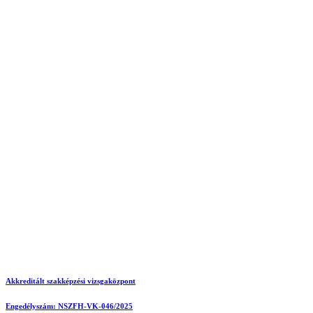
Akkreditált szakképzési vizsgaközpont
Engedélyszám: NSZFH-VK-046/2025