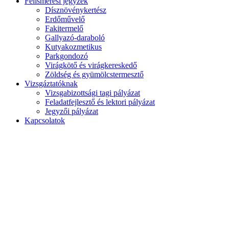
Felismerési jegyzék
Dísznövénykertész
Erdőművelő
Fakitermelő
Gallyazó-daraboló
Kutyakozmetikus
Parkgondozó
Virágkötő és virágkereskedő
Zöldség és gyümölcstermesztő
Vizsgáztatóknak
Vizsgabizottsági tagi pályázat
Feladatfejlesztő és lektori pályázat
Jegyzői pályázat
Kapcsolatok