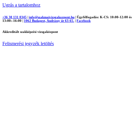
Ugrás a tartalomhoz
+36 30 131 0345
|
info@szakmaivizsgakozpont.hu
|
Ügyfélfogadás: K-CS: 10:00-12:00 és
13:00:-16:00
|
1062 Budapest, Andrássy út 63-65.
|
Facebook
Akkreditált szakképzési vizsgaközpont
Felismerési jegyzék letöltés