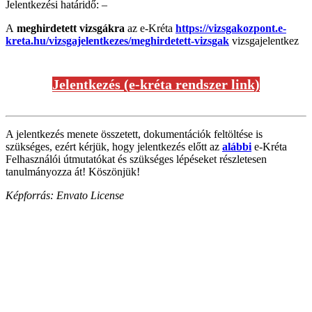
Jelentkezési határidő: –
A
meghirdetett vizsgákra
az e-Kréta
https://vizsgakozpont.e-
kreta.hu/vizsgajelentkezes/meghirdetett-vizsgak
vizsgajelentkez
Jelentkezés (e-kréta rendszer link)
A jelentkezés menete összetett, dokumentációk feltöltése is
szükséges, ezért kérjük, hogy jelentkezés előtt az
alábbi
e-Kréta
Felhasználói útmutatókat és szükséges lépéseket részletesen
tanulmányozza át! Köszönjük!
Képforrás: Envato License