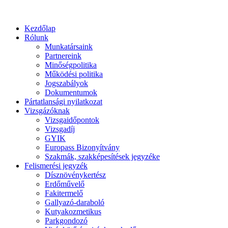
Kezdőlap
Rólunk
Munkatársaink
Partnereink
Minőségpolitika
Működési politika
Jogszabályok
Dokumentumok
Pártatlansági nyilatkozat
Vizsgázóknak
Vizsgaidőpontok
Vizsgadíj
GYIK
Europass Bizonyítvány
Szakmák, szakképesítések jegyzéke
Felismerési jegyzék
Dísznövénykertész
Erdőművelő
Fakitermelő
Gallyazó-daraboló
Kutyakozmetikus
Parkgondozó