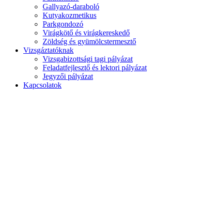
Gallyazó-daraboló
Kutyakozmetikus
Parkgondozó
Virágkötő és virágkereskedő
Zöldség és gyümölcstermesztő
Vizsgáztatóknak
Vizsgabizottsági tagi pályázat
Feladatfejlesztő és lektori pályázat
Jegyzői pályázat
Kapcsolatok