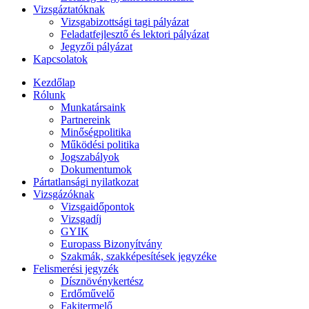
Vizsgáztatóknak
Vizsgabizottsági tagi pályázat
Feladatfejlesztő és lektori pályázat
Jegyzői pályázat
Kapcsolatok
Kezdőlap
Rólunk
Munkatársaink
Partnereink
Minőségpolitika
Működési politika
Jogszabályok
Dokumentumok
Pártatlansági nyilatkozat
Vizsgázóknak
Vizsgaidőpontok
Vizsgadíj
GYIK
Europass Bizonyítvány
Szakmák, szakképesítések jegyzéke
Felismerési jegyzék
Dísznövénykertész
Erdőművelő
Fakitermelő