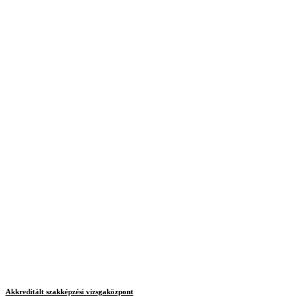
Akkreditált szakképzési vizsgaközpont