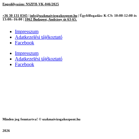
Engedélyszám: NSZFH-VK-046/2025
+36 30 131 0345
|
info@szakmaivizsgakozpont.hu
|
Ügyfélfogadás: K-CS: 10:00-12:00 és
13:00:-16:00
|
1062 Budapest, Andrássy út 63-65.
Impresszum
Adatkezelési tájékoztató
Facebook
Impresszum
Adatkezelési tájékoztató
Facebook
Minden jog fenntartva! © szakmaivizsgakozpont.hu
2026