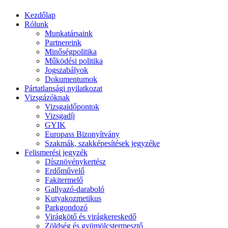
Kezdőlap
Rólunk
Munkatársaink
Partnereink
Minőségpolitika
Működési politika
Jogszabályok
Dokumentumok
Pártatlansági nyilatkozat
Vizsgázóknak
Vizsgaidőpontok
Vizsgadíj
GYIK
Europass Bizonyítvány
Szakmák, szakképesítések jegyzéke
Felismerési jegyzék
Dísznövénykertész
Erdőművelő
Fakitermelő
Gallyazó-daraboló
Kutyakozmetikus
Parkgondozó
Virágkötő és virágkereskedő
Zöldség és gyümölcstermesztő