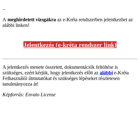
–
A
meghirdetett vizsgákra
az e-Kréta rendszerben jelentkezhet az
alábbi linken!
Jelentkezés (e-kréta rendszer link)
A jelentkezés menete összetett, dokumentációk feltöltése is
szükséges, ezért kérjük, hogy jelentkezés előtt az
alábbi
e-Kréta
Felhasználói útmutatókat és szükséges lépéseket részletesen
tanulmányozza át!
Képforrás: Envato License