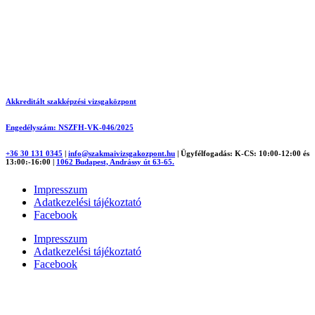
Akkreditált szakképzési vizsgaközpont
Engedélyszám: NSZFH-VK-046/2025
+36 30 131 0345
|
info@szakmaivizsgakozpont.hu
|
Ügyfélfogadás: K-CS: 10:00-12:00 és
13:00:-16:00
|
1062 Budapest, Andrássy út 63-65.
Impresszum
Adatkezelési tájékoztató
Facebook
Impresszum
Adatkezelési tájékoztató
Facebook