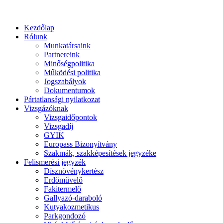
Kezdőlap
Rólunk
Munkatársaink
Partnereink
Minőségpolitika
Működési politika
Jogszabályok
Dokumentumok
Pártatlansági nyilatkozat
Vizsgázóknak
Vizsgaidőpontok
Vizsgadíj
GYIK
Europass Bizonyítvány
Szakmák, szakképesítések jegyzéke
Felismerési jegyzék
Dísznövénykertész
Erdőművelő
Fakitermelő
Gallyazó-daraboló
Kutyakozmetikus
Parkgondozó