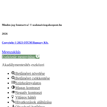
Minden jog fenntartva! © szakmaivizsgakozpont.hu
2026
Copyright © 2023 OTCM Hungary Kft.
Megszakítás
Eszköztár megnyitása
Akadálymentesítés eszközei
Betűméret növelése
Betűméret csökkentése
Szürkeárnyalatos
Magas kontraszt
Negatív kontraszt
Világos háttér
Hivatkozások aláhúzása
Olvasható betűtípus