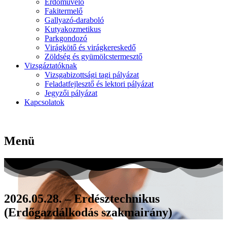
Erdőművelő
Fakitermelő
Gallyazó-daraboló
Kutyakozmetikus
Parkgondozó
Virágkötő és virágkereskedő
Zöldség és gyümölcstermesztő
Vizsgáztatóknak
Vizsgabizottsági tagi pályázat
Feladatfejlesztő és lektori pályázat
Jegyzői pályázat
Kapcsolatok
Menü
2026.05.28. – Erdésztechnikus
(Erdőgazdálkodás szakmairány)