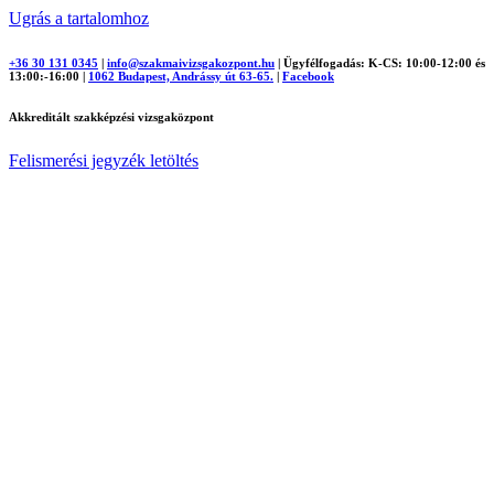
Ugrás a tartalomhoz
+36 30 131 0345
|
info@szakmaivizsgakozpont.hu
|
Ügyfélfogadás: K-CS: 10:00-12:00 és
13:00:-16:00
|
1062 Budapest, Andrássy út 63-65.
|
Facebook
Akkreditált szakképzési vizsgaközpont
Felismerési jegyzék letöltés