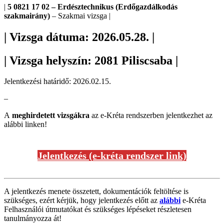
|
5 0821 17 02 – Erdésztechnikus (Erdőgazdálkodás
szakmairány)
– Szakmai vizsga |
| Vizsga dátuma: 2026.05.28. |
| Vizsga helyszín: 2081 Piliscsaba |
Jelentkezési határidő: 2026.02.15.
–
A
meghirdetett vizsgákra
az e-Kréta rendszerben jelentkezhet az
alábbi linken!
Jelentkezés (e-kréta rendszer link)
A jelentkezés menete összetett, dokumentációk feltöltése is
szükséges, ezért kérjük, hogy jelentkezés előtt az
alábbi
e-Kréta
Felhasználói útmutatókat és szükséges lépéseket részletesen
tanulmányozza át!