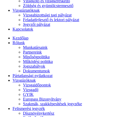
Virágkötő és virágkereskedő
Zöldség és gyümölcstermesztő
Vizsgáztatóknak
Vizsgabizottsági tagi pályázat
Feladatfejlesztő és lektori pályázat
Jegyzői pályázat
Kapcsolatok
Kezdőlap
Rólunk
Munkatársaink
Partnereink
Minőségpolitika
Működési politika
Jogszabályok
Dokumentumok
Pártatlansági nyilatkozat
Vizsgázóknak
Vizsgaidőpontok
Vizsgadíj
GYIK
Europass Bizonyítvány
Szakmák, szakképesítések jegyzéke
Felismerési jegyzék
Dísznövénykertész