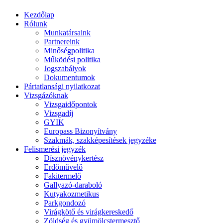
Kezdőlap
Rólunk
Munkatársaink
Partnereink
Minőségpolitika
Működési politika
Jogszabályok
Dokumentumok
Pártatlansági nyilatkozat
Vizsgázóknak
Vizsgaidőpontok
Vizsgadíj
GYIK
Europass Bizonyítvány
Szakmák, szakképesítések jegyzéke
Felismerési jegyzék
Dísznövénykertész
Erdőművelő
Fakitermelő
Gallyazó-daraboló
Kutyakozmetikus
Parkgondozó
Virágkötő és virágkereskedő
Zöldség és gyümölcstermesztő