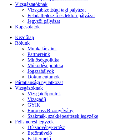
Vizsgáztatóknak
Vizsgabizottsági tagi pályázat
Feladatfejlesztő és lektori pályázat
Jegyzői pályázat
Kapcsolatok
Kezdőlap
Rólunk
Munkatársaink
Partnereink
Minőségpolitika
Működési politika
Jogszabályok
Dokumentumok
Pártatlansági nyilatkozat
Vizsgázóknak
Vizsgaidőpontok
Vizsgadíj
GYIK
Europass Bizonyítvány
Szakmák, szakképesítések jegyzéke
Felismerési jegyzék
Dísznövénykertész
Erdőművelő
Fakitermelő