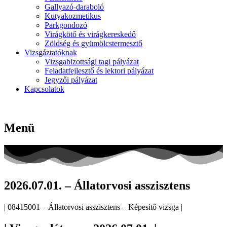
Gallyazó-daraboló
Kutyakozmetikus
Parkgondozó
Virágkötő és virágkereskedő
Zöldség és gyümölcstermesztő
Vizsgáztatóknak
Vizsgabizottsági tagi pályázat
Feladatfejlesztő és lektori pályázat
Jegyzői pályázat
Kapcsolatok
Menü
2026.07.01. – Állatorvosi asszisztens
| 08415001 – Állatorvosi asszisztens – Képesítő vizsga |