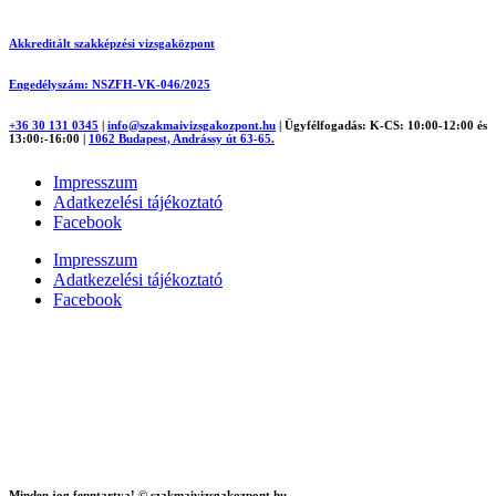
Akkreditált szakképzési vizsgaközpont
Engedélyszám: NSZFH-VK-046/2025
+36 30 131 0345
|
info@szakmaivizsgakozpont.hu
|
Ügyfélfogadás: K-CS: 10:00-12:00 és
13:00:-16:00
|
1062 Budapest, Andrássy út 63-65.
Impresszum
Adatkezelési tájékoztató
Facebook
Impresszum
Adatkezelési tájékoztató
Facebook
Minden jog fenntartva! © szakmaivizsgakozpont.hu