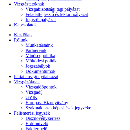
Vizsgáztatóknak
Vizsgabizottsági tagi pályázat
Feladatfejlesztő és lektori pályázat
Jegyzői pályázat
Kapcsolatok
Kezdőlap
Rólunk
Munkatársaink
Partnereink
Minőségpolitika
Működési politika
Jogszabályok
Dokumentumok
Pártatlansági nyilatkozat
Vizsgázóknak
Vizsgaidőpontok
Vizsgadíj
GYIK
Europass Bizonyítvány
Szakmák, szakképesítések jegyzéke
Felismerési jegyzék
Dísznövénykertész
Erdőművelő
Fakitermelő