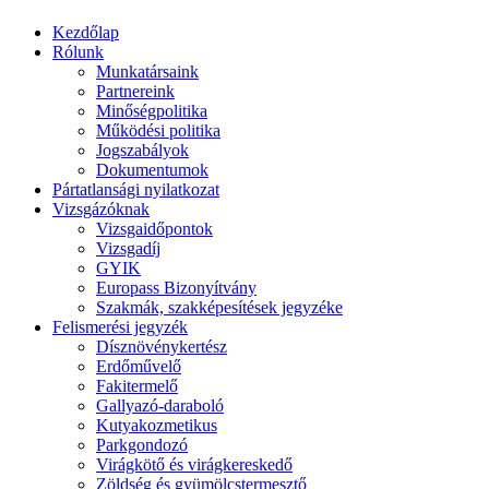
Kezdőlap
Rólunk
Munkatársaink
Partnereink
Minőségpolitika
Működési politika
Jogszabályok
Dokumentumok
Pártatlansági nyilatkozat
Vizsgázóknak
Vizsgaidőpontok
Vizsgadíj
GYIK
Europass Bizonyítvány
Szakmák, szakképesítések jegyzéke
Felismerési jegyzék
Dísznövénykertész
Erdőművelő
Fakitermelő
Gallyazó-daraboló
Kutyakozmetikus
Parkgondozó
Virágkötő és virágkereskedő
Zöldség és gyümölcstermesztő