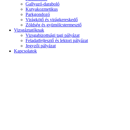
Gallyazó-daraboló
Kutyakozmetikus
Parkgondozó
Virágkötő és virágkereskedő
Zöldség és gyümölcstermesztő
Vizsgáztatóknak
Vizsgabizottsági tagi pályázat
Feladatfejlesztő és lektori pályázat
Jegyzői pályázat
Kapcsolatok