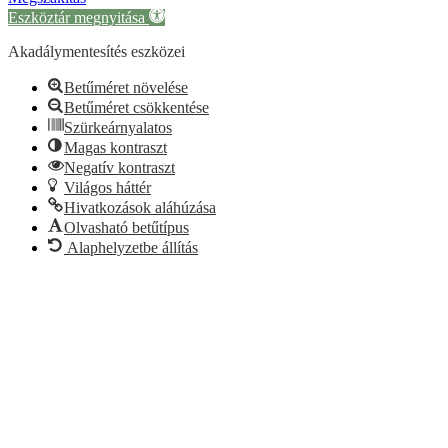
Eszköztár megnyitása
Akadálymentesítés eszközei
Betűméret növelése
Betűméret csökkentése
Szürkeárnyalatos
Magas kontraszt
Negatív kontraszt
Világos háttér
Hivatkozások aláhúzása
Olvasható betűtípus
Alaphelyzetbe állítás