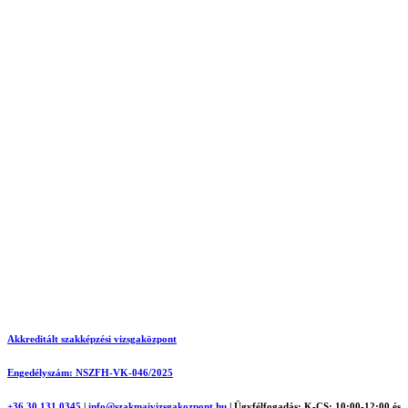
Akkreditált szakképzési vizsgaközpont
Engedélyszám: NSZFH-VK-046/2025
+36 30 131 0345
|
info@szakmaivizsgakozpont.hu
|
Ügyfélfogadás: K-CS: 10:00-12:00 és