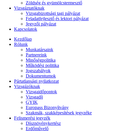
Zöldség és gyümölcstermesztő
Vizsgáztatóknak
Vizsgabizottsági tagi pályázat
Feladatfejlesztő és lektori pályázat
Jegyzői pályázat
Kapcsolatok
Kezdőlap
Rólunk
Munkatársaink
Partnereink
Minőségpolitika
Működési politika
Jogszabályok
Dokumentumok
Pártatlansági nyilatkozat
Vizsgázóknak
Vizsgaidőpontok
Vizsgadíj
GYIK
Europass Bizonyítvány
Szakmák, szakképesítések jegyzéke
Felismerési jegyzék
Dísznövénykertész
Erdőművelő