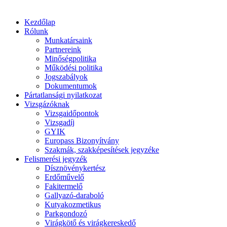
Kezdőlap
Rólunk
Munkatársaink
Partnereink
Minőségpolitika
Működési politika
Jogszabályok
Dokumentumok
Pártatlansági nyilatkozat
Vizsgázóknak
Vizsgaidőpontok
Vizsgadíj
GYIK
Europass Bizonyítvány
Szakmák, szakképesítések jegyzéke
Felismerési jegyzék
Dísznövénykertész
Erdőművelő
Fakitermelő
Gallyazó-daraboló
Kutyakozmetikus
Parkgondozó
Virágkötő és virágkereskedő