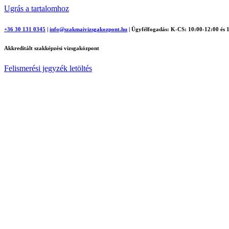
Ugrás a tartalomhoz
+36 30 131 0345
|
info@szakmaivizsgakozpont.hu
|
Ügyfélfogadás: K-CS: 10:00-12:00 és 
Akkreditált szakképzési vizsgaközpont
Felismerési jegyzék letöltés