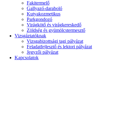
Fakitermelő
Gallyazó-daraboló
Kutyakozmetikus
Parkgondozó
Virágkötő és virágkereskedő
Zöldség és gyümölcstermesztő
Vizsgáztatóknak
Vizsgabizottsági tagi pályázat
Feladatfejlesztő és lektori pályázat
Jegyzői pályázat
Kapcsolatok