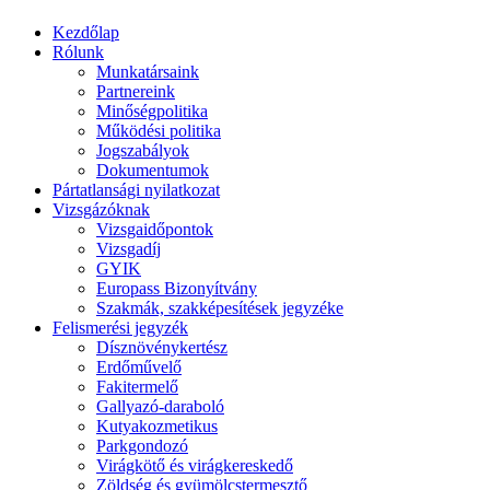
Kezdőlap
Rólunk
Munkatársaink
Partnereink
Minőségpolitika
Működési politika
Jogszabályok
Dokumentumok
Pártatlansági nyilatkozat
Vizsgázóknak
Vizsgaidőpontok
Vizsgadíj
GYIK
Europass Bizonyítvány
Szakmák, szakképesítések jegyzéke
Felismerési jegyzék
Dísznövénykertész
Erdőművelő
Fakitermelő
Gallyazó-daraboló
Kutyakozmetikus
Parkgondozó
Virágkötő és virágkereskedő
Zöldség és gyümölcstermesztő