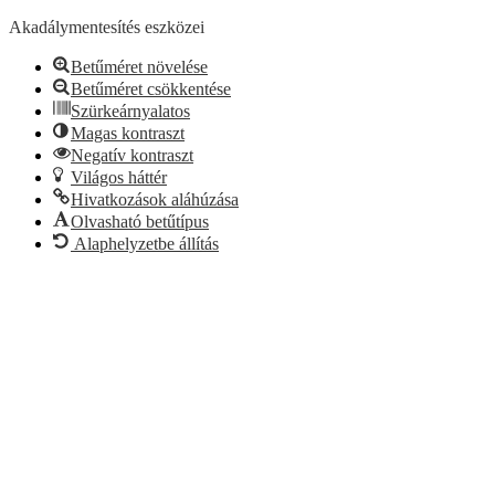
Akadálymentesítés eszközei
Betűméret növelése
Betűméret csökkentése
Szürkeárnyalatos
Magas kontraszt
Negatív kontraszt
Világos háttér
Hivatkozások aláhúzása
Olvasható betűtípus
Alaphelyzetbe állítás