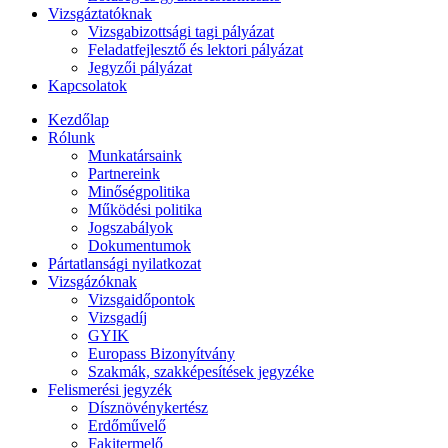
Vizsgáztatóknak
Vizsgabizottsági tagi pályázat
Feladatfejlesztő és lektori pályázat
Jegyzői pályázat
Kapcsolatok
Kezdőlap
Rólunk
Munkatársaink
Partnereink
Minőségpolitika
Működési politika
Jogszabályok
Dokumentumok
Pártatlansági nyilatkozat
Vizsgázóknak
Vizsgaidőpontok
Vizsgadíj
GYIK
Europass Bizonyítvány
Szakmák, szakképesítések jegyzéke
Felismerési jegyzék
Dísznövénykertész
Erdőművelő
Fakitermelő