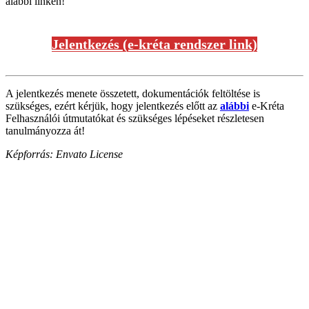
alábbi linken!
Jelentkezés (e-kréta rendszer link)
A jelentkezés menete összetett, dokumentációk feltöltése is
szükséges, ezért kérjük, hogy jelentkezés előtt az
alábbi
e-Kréta
Felhasználói útmutatókat és szükséges lépéseket részletesen
tanulmányozza át!
Képforrás: Envato License