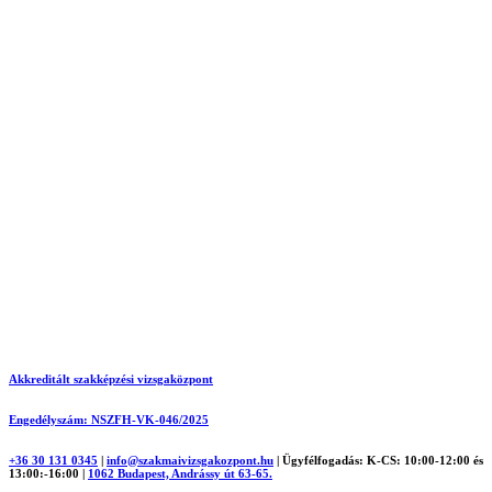
Akkreditált szakképzési vizsgaközpont
Engedélyszám: NSZFH-VK-046/2025
+36 30 131 0345
|
info@szakmaivizsgakozpont.hu
|
Ügyfélfogadás: K-CS: 10:00-12:00 és
13:00:-16:00
|
1062 Budapest, Andrássy út 63-65.