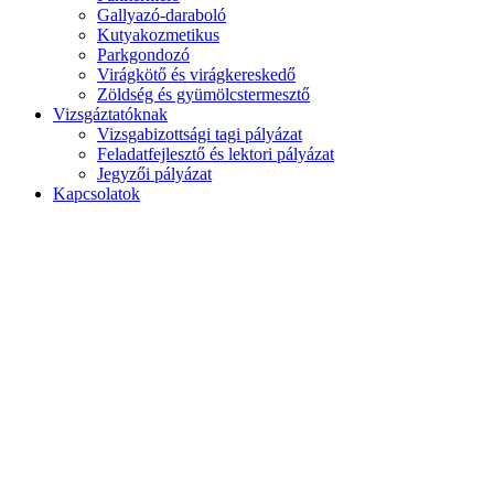
Gallyazó-daraboló
Kutyakozmetikus
Parkgondozó
Virágkötő és virágkereskedő
Zöldség és gyümölcstermesztő
Vizsgáztatóknak
Vizsgabizottsági tagi pályázat
Feladatfejlesztő és lektori pályázat
Jegyzői pályázat
Kapcsolatok