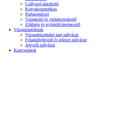
Gallyazó-daraboló
Kutyakozmetikus
Parkgondozó
Virágkötő és virágkereskedő
Zöldség és gyümölcstermesztő
Vizsgáztatóknak
Vizsgabizottsági tagi pályázat
Feladatfejlesztő és lektori pályázat
Jegyzői pályázat
Kapcsolatok