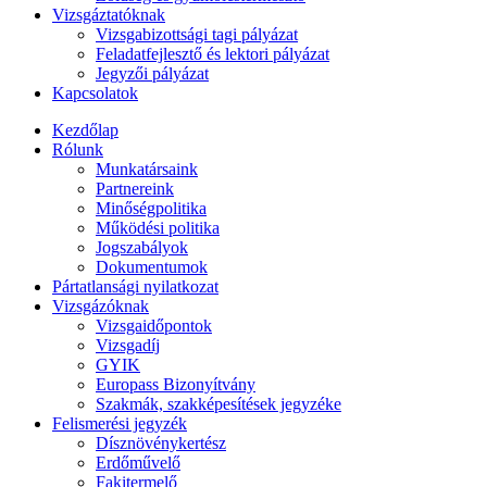
Vizsgáztatóknak
Vizsgabizottsági tagi pályázat
Feladatfejlesztő és lektori pályázat
Jegyzői pályázat
Kapcsolatok
Kezdőlap
Rólunk
Munkatársaink
Partnereink
Minőségpolitika
Működési politika
Jogszabályok
Dokumentumok
Pártatlansági nyilatkozat
Vizsgázóknak
Vizsgaidőpontok
Vizsgadíj
GYIK
Europass Bizonyítvány
Szakmák, szakképesítések jegyzéke
Felismerési jegyzék
Dísznövénykertész
Erdőművelő
Fakitermelő