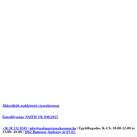
Akkreditált szakképzési vizsgaközpont
Engedélyszám: NSZFH-VK-046/2025
+36 30 131 0345
|
info@szakmaivizsgakozpont.hu
|
Ügyfélfogadás: K-CS: 10:00-12:00 és
13:00:-16:00
|
1062 Budapest, Andrássy út 63-65.