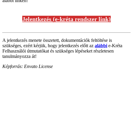
alábbi linken!
Jelentkezés (e-kréta rendszer link)
A jelentkezés menete összetett, dokumentációk feltöltése is
szükséges, ezért kérjük, hogy jelentkezés előtt az
alábbi
e-Kréta
Felhasználói útmutatókat és szükséges lépéseket részletesen
tanulmányozza át!
Képforrás: Envato License