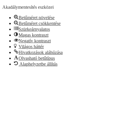
Akadálymentesítés eszközei
Betűméret növelése
Betűméret csökkentése
Szürkeárnyalatos
Magas kontraszt
Negatív kontraszt
Világos háttér
Hivatkozások aláhúzása
Olvasható betűtípus
Alaphelyzetbe állítás