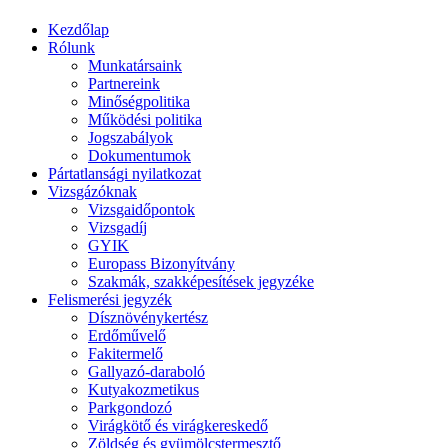
Kezdőlap
Rólunk
Munkatársaink
Partnereink
Minőségpolitika
Működési politika
Jogszabályok
Dokumentumok
Pártatlansági nyilatkozat
Vizsgázóknak
Vizsgaidőpontok
Vizsgadíj
GYIK
Europass Bizonyítvány
Szakmák, szakképesítések jegyzéke
Felismerési jegyzék
Dísznövénykertész
Erdőművelő
Fakitermelő
Gallyazó-daraboló
Kutyakozmetikus
Parkgondozó
Virágkötő és virágkereskedő
Zöldség és gyümölcstermesztő