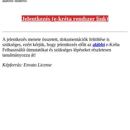
alábbi linken!
Jelentkezés (e-kréta rendszer link)
A jelentkezés menete összetett, dokumentációk feltöltése is
szükséges, ezért kérjük, hogy jelentkezés előtt az
alábbi
e-Kréta
Felhasználói útmutatókat és szükséges lépéseket részletesen
tanulmányozza át!
Képforrás: Envato License