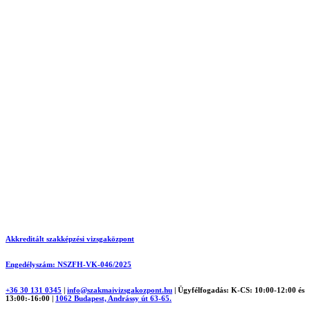
Akkreditált szakképzési vizsgaközpont
Engedélyszám: NSZFH-VK-046/2025
+36 30 131 0345
|
info@szakmaivizsgakozpont.hu
|
Ügyfélfogadás: K-CS: 10:00-12:00 és
13:00:-16:00
|
1062 Budapest, Andrássy út 63-65.