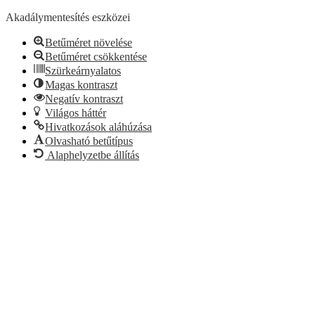
Akadálymentesítés eszközei
Betűméret növelése
Betűméret csökkentése
Szürkeárnyalatos
Magas kontraszt
Negatív kontraszt
Világos háttér
Hivatkozások aláhúzása
Olvasható betűtípus
Alaphelyzetbe állítás