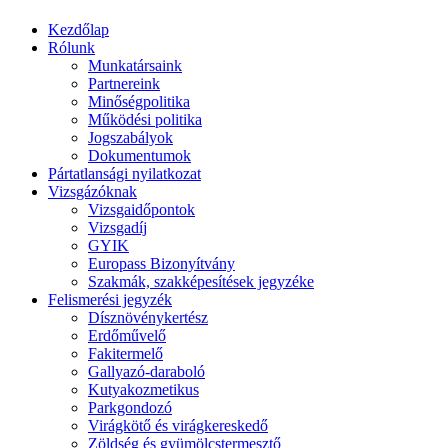
Kezdőlap
Rólunk
Munkatársaink
Partnereink
Minőségpolitika
Működési politika
Jogszabályok
Dokumentumok
Pártatlansági nyilatkozat
Vizsgázóknak
Vizsgaidőpontok
Vizsgadíj
GYIK
Europass Bizonyítvány
Szakmák, szakképesítések jegyzéke
Felismerési jegyzék
Dísznövénykertész
Erdőművelő
Fakitermelő
Gallyazó-daraboló
Kutyakozmetikus
Parkgondozó
Virágkötő és virágkereskedő
Zöldség és gyümölcstermesztő