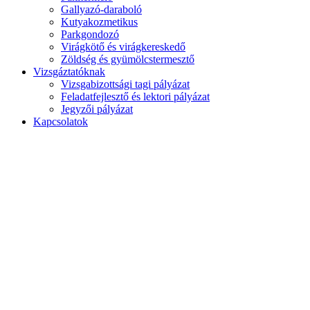
Gallyazó-daraboló
Kutyakozmetikus
Parkgondozó
Virágkötő és virágkereskedő
Zöldség és gyümölcstermesztő
Vizsgáztatóknak
Vizsgabizottsági tagi pályázat
Feladatfejlesztő és lektori pályázat
Jegyzői pályázat
Kapcsolatok