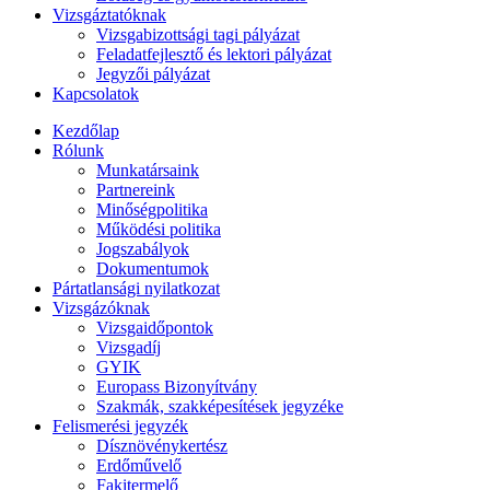
Vizsgáztatóknak
Vizsgabizottsági tagi pályázat
Feladatfejlesztő és lektori pályázat
Jegyzői pályázat
Kapcsolatok
Kezdőlap
Rólunk
Munkatársaink
Partnereink
Minőségpolitika
Működési politika
Jogszabályok
Dokumentumok
Pártatlansági nyilatkozat
Vizsgázóknak
Vizsgaidőpontok
Vizsgadíj
GYIK
Europass Bizonyítvány
Szakmák, szakképesítések jegyzéke
Felismerési jegyzék
Dísznövénykertész
Erdőművelő
Fakitermelő