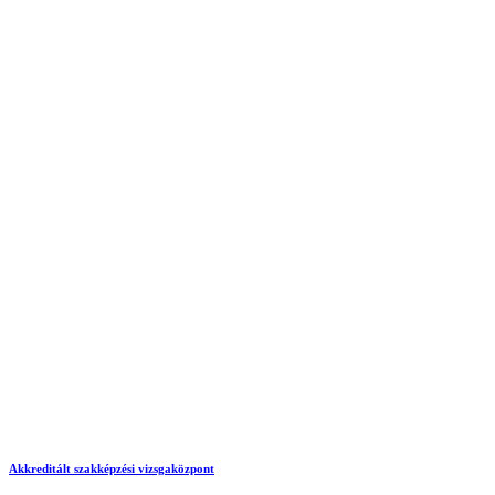
Akkreditált szakképzési vizsgaközpont