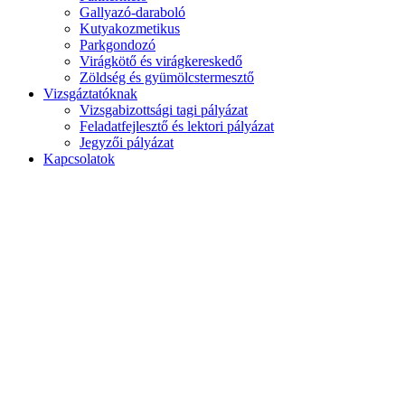
Gallyazó-daraboló
Kutyakozmetikus
Parkgondozó
Virágkötő és virágkereskedő
Zöldség és gyümölcstermesztő
Vizsgáztatóknak
Vizsgabizottsági tagi pályázat
Feladatfejlesztő és lektori pályázat
Jegyzői pályázat
Kapcsolatok