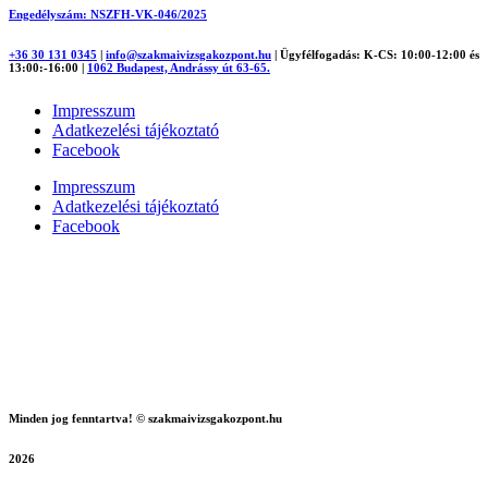
Engedélyszám: NSZFH-VK-046/2025
+36 30 131 0345
|
info@szakmaivizsgakozpont.hu
|
Ügyfélfogadás: K-CS: 10:00-12:00 és
13:00:-16:00
|
1062 Budapest, Andrássy út 63-65.
Impresszum
Adatkezelési tájékoztató
Facebook
Impresszum
Adatkezelési tájékoztató
Facebook
Minden jog fenntartva! © szakmaivizsgakozpont.hu
2026