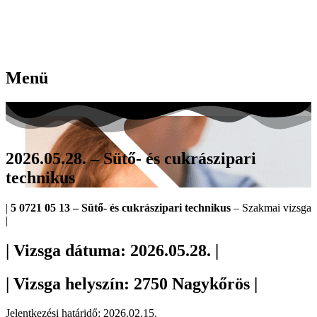
Menü
2026.05.28. – Sütő- és cukrászipari
technikus
|
5 0721 05 13 – Sütő- és cukrászipari technikus
– Szakmai vizsga
|
| Vizsga dátuma: 2026.05.28. |
| Vizsga helyszín: 2750 Nagykőrös |
Jelentkezési határidő: 2026.02.15.