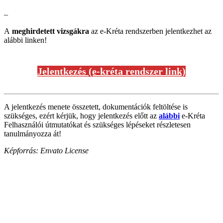
–
A
meghirdetett vizsgákra
az e-Kréta rendszerben jelentkezhet az
alábbi linken!
Jelentkezés (e-kréta rendszer link)
A jelentkezés menete összetett, dokumentációk feltöltése is
szükséges, ezért kérjük, hogy jelentkezés előtt az
alábbi
e-Kréta
Felhasználói útmutatókat és szükséges lépéseket részletesen
tanulmányozza át!
Képforrás: Envato License