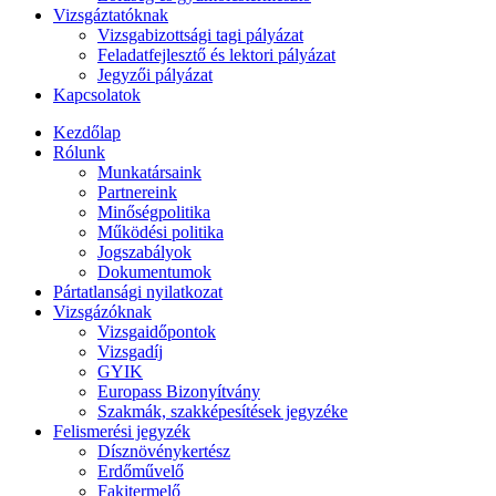
Vizsgáztatóknak
Vizsgabizottsági tagi pályázat
Feladatfejlesztő és lektori pályázat
Jegyzői pályázat
Kapcsolatok
Kezdőlap
Rólunk
Munkatársaink
Partnereink
Minőségpolitika
Működési politika
Jogszabályok
Dokumentumok
Pártatlansági nyilatkozat
Vizsgázóknak
Vizsgaidőpontok
Vizsgadíj
GYIK
Europass Bizonyítvány
Szakmák, szakképesítések jegyzéke
Felismerési jegyzék
Dísznövénykertész
Erdőművelő
Fakitermelő