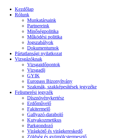
Kezdőlap
Rólunk
Munkatársaink
Partnereink
Minőségpolitika
Működési politika
Jogszabályok
Dokumentumok
Pártatlansági nyilatkozat
Vizsgázóknak
Vizsgaidőpontok
Vizsgadíj
GYIK
Europass Bizonyítvány
Szakmák, szakképesítések jegyzéke
Felismerési jegyzék
Dísznövénykertész
Erdőművelő
Fakitermelő
Gallyazó-daraboló
Kutyakozmetikus
Parkgondozó
Virágkötő és virágkereskedő
Zöldség és gyümölcstermesztő