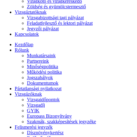
Virágkötő és virágkereskedő
Zöldség és gyümölcstermesztő
Vizsgáztatóknak
Vizsgabizottsági tagi pályázat
Feladatfejlesztő és lektori pályázat
Jegyzői pályázat
Kapcsolatok
Kezdőlap
Rólunk
Munkatársaink
Partnereink
Minőségpolitika
Működési politika
Jogszabályok
Dokumentumok
Pártatlansági nyilatkozat
Vizsgázóknak
Vizsgaidőpontok
Vizsgadíj
GYIK
Europass Bizonyítvány
Szakmák, szakképesítések jegyzéke
Felismerési jegyzék
Dísznövénykertész