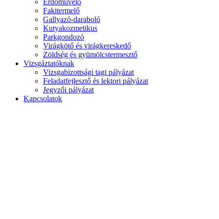
Erdőművelő
Fakitermelő
Gallyazó-daraboló
Kutyakozmetikus
Parkgondozó
Virágkötő és virágkereskedő
Zöldség és gyümölcstermesztő
Vizsgáztatóknak
Vizsgabizottsági tagi pályázat
Feladatfejlesztő és lektori pályázat
Jegyzői pályázat
Kapcsolatok