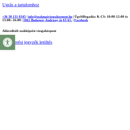
Ugrás a tartalomhoz
+36 30 131 0345
|
info@szakmaivizsgakozpont.hu
|
Ügyfélfogadás: K-CS: 10:00-12:00 és
13:00:-16:00
|
1062 Budapest, Andrássy út 63-65.
|
Facebook
Akkreditált szakképzési vizsgaközpont
Eszköztár megnyitása
Felismerési jegyzék letöltés