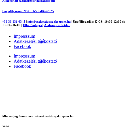
Akkreditált szakképzési vizsgaközpont
Engedélyszám: NSZFH-VK-046/2025
+36 30 131 0345
|
info@szakmaivizsgakozpont.hu
|
Ügyfélfogadás: K-CS: 10:00-12:00 és
13:00:-16:00
|
1062 Budapest, Andrássy út 63-65.
Impresszum
Adatkezelési tájékoztató
Facebook
Impresszum
Adatkezelési tájékoztató
Facebook
Minden jog fenntartva! © szakmaivizsgakozpont.hu
2026