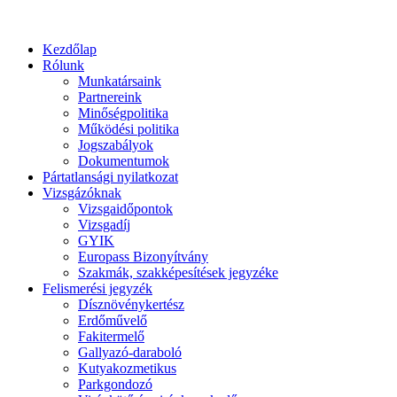
Kezdőlap
Rólunk
Munkatársaink
Partnereink
Minőségpolitika
Működési politika
Jogszabályok
Dokumentumok
Pártatlansági nyilatkozat
Vizsgázóknak
Vizsgaidőpontok
Vizsgadíj
GYIK
Europass Bizonyítvány
Szakmák, szakképesítések jegyzéke
Felismerési jegyzék
Dísznövénykertész
Erdőművelő
Fakitermelő
Gallyazó-daraboló
Kutyakozmetikus
Parkgondozó