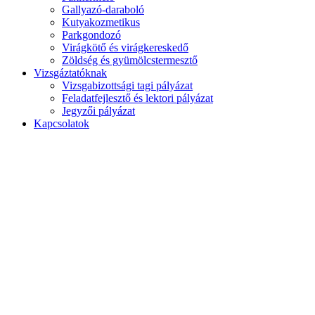
Gallyazó-daraboló
Kutyakozmetikus
Parkgondozó
Virágkötő és virágkereskedő
Zöldség és gyümölcstermesztő
Vizsgáztatóknak
Vizsgabizottsági tagi pályázat
Feladatfejlesztő és lektori pályázat
Jegyzői pályázat
Kapcsolatok