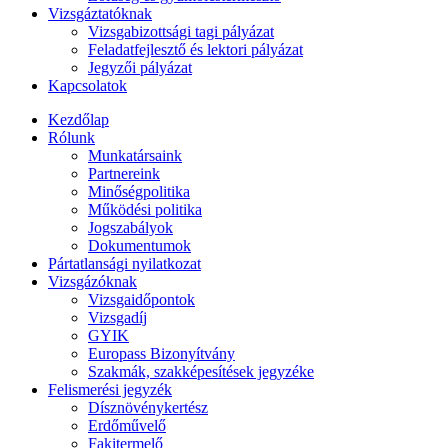
Vizsgáztatóknak
Vizsgabizottsági tagi pályázat
Feladatfejlesztő és lektori pályázat
Jegyzői pályázat
Kapcsolatok
Kezdőlap
Rólunk
Munkatársaink
Partnereink
Minőségpolitika
Működési politika
Jogszabályok
Dokumentumok
Pártatlansági nyilatkozat
Vizsgázóknak
Vizsgaidőpontok
Vizsgadíj
GYIK
Europass Bizonyítvány
Szakmák, szakképesítések jegyzéke
Felismerési jegyzék
Dísznövénykertész
Erdőművelő
Fakitermelő