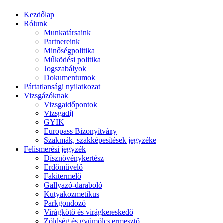
Kezdőlap
Rólunk
Munkatársaink
Partnereink
Minőségpolitika
Működési politika
Jogszabályok
Dokumentumok
Pártatlansági nyilatkozat
Vizsgázóknak
Vizsgaidőpontok
Vizsgadíj
GYIK
Europass Bizonyítvány
Szakmák, szakképesítések jegyzéke
Felismerési jegyzék
Dísznövénykertész
Erdőművelő
Fakitermelő
Gallyazó-daraboló
Kutyakozmetikus
Parkgondozó
Virágkötő és virágkereskedő
Zöldség és gyümölcstermesztő