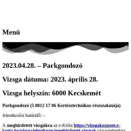
Menü
2023.04.28. – Parkgondozó
Vizsga dátuma:
2023. április 28.
Vizsga helyszín:
6000 Kecskemét
Parkgondozó (5 0812 17 06 Kertésztechnikus részszakmája)
Jelentkezési határidő: –
A
meghirdetett vizsgákra
az e-Kréta
https://vizsgakozpont.e-
kreta.hu/vizsgajelentkezes/meghirdetett-vizsgak
vizsgajelentkez