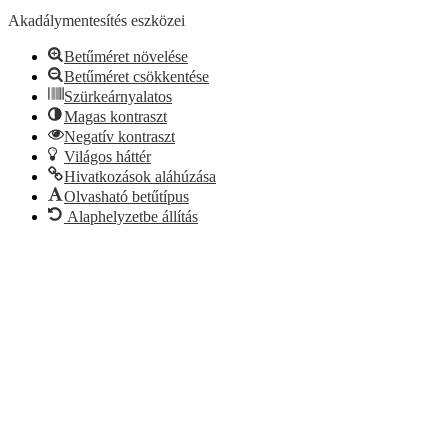
Akadálymentesítés eszközei
Betűméret növelése
Betűméret csökkentése
Szürkeárnyalatos
Magas kontraszt
Negatív kontraszt
Világos háttér
Hivatkozások aláhúzása
Olvasható betűtípus
Alaphelyzetbe állítás