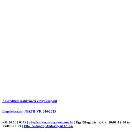
Akkreditált szakképzési vizsgaközpont
Engedélyszám: NSZFH-VK-046/2025
+36 30 131 0345
|
info@szakmaivizsgakozpont.hu
|
Ügyfélfogadás: K-CS: 10:00-12:00 és
13:00:-16:00
|
1062 Budapest, Andrássy út 63-65.