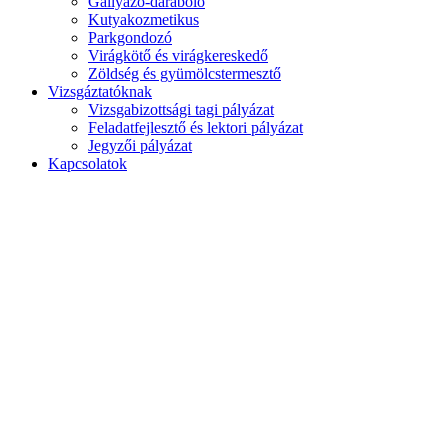
Gallyazó-daraboló
Kutyakozmetikus
Parkgondozó
Virágkötő és virágkereskedő
Zöldség és gyümölcstermesztő
Vizsgáztatóknak
Vizsgabizottsági tagi pályázat
Feladatfejlesztő és lektori pályázat
Jegyzői pályázat
Kapcsolatok