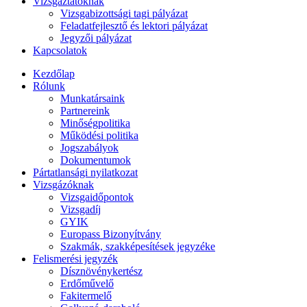
Vizsgáztatóknak
Vizsgabizottsági tagi pályázat
Feladatfejlesztő és lektori pályázat
Jegyzői pályázat
Kapcsolatok
Kezdőlap
Rólunk
Munkatársaink
Partnereink
Minőségpolitika
Működési politika
Jogszabályok
Dokumentumok
Pártatlansági nyilatkozat
Vizsgázóknak
Vizsgaidőpontok
Vizsgadíj
GYIK
Europass Bizonyítvány
Szakmák, szakképesítések jegyzéke
Felismerési jegyzék
Dísznövénykertész
Erdőművelő
Fakitermelő