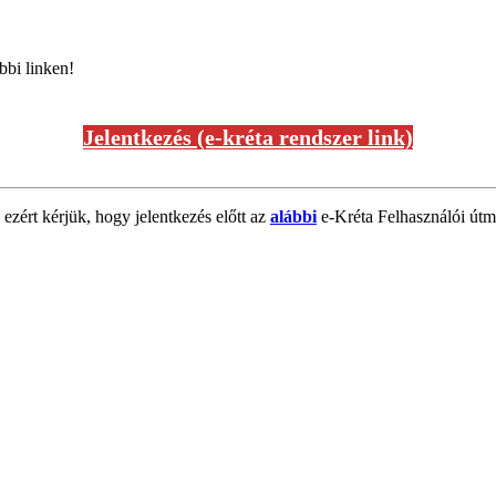
bbi linken!
Jelentkezés (e-kréta rendszer link)
 ezért kérjük, hogy jelentkezés előtt az
alábbi
e-Kréta Felhasználói útmu