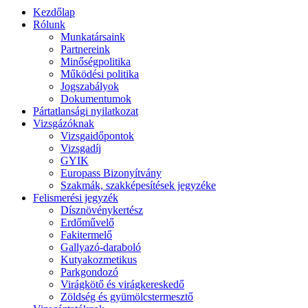
Kezdőlap
Rólunk
Munkatársaink
Partnereink
Minőségpolitika
Működési politika
Jogszabályok
Dokumentumok
Pártatlansági nyilatkozat
Vizsgázóknak
Vizsgaidőpontok
Vizsgadíj
GYIK
Europass Bizonyítvány
Szakmák, szakképesítések jegyzéke
Felismerési jegyzék
Dísznövénykertész
Erdőművelő
Fakitermelő
Gallyazó-daraboló
Kutyakozmetikus
Parkgondozó
Virágkötő és virágkereskedő
Zöldség és gyümölcstermesztő