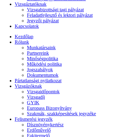
Vizsgáztatóknak
Vizsgabizottsági tagi pályázat
Feladatfejlesztő és lektori pályázat
Jegyzői pályázat
Kapcsolatok
Kezdőlap
Rólunk
Munkatársaink
Partnereink
Minőségpolitika
Működési politika
Jogszabályok
Dokumentumok
Pártatlansági nyilatkozat
Vizsgázóknak
Vizsgaidőpontok
Vizsgadíj
GYIK
Europass Bizonyítvány
Szakmák, szakképesítések jegyzéke
Felismerési jegyzék
Dísznövénykertész
Erdőművelő
Fakitermelő