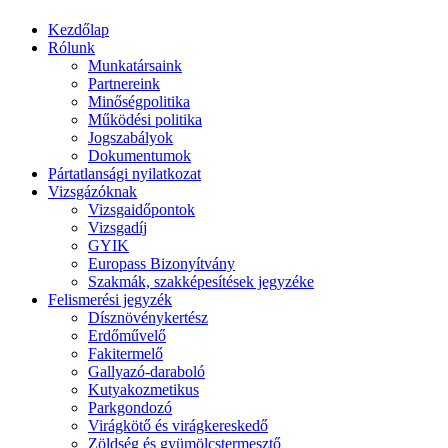
Kezdőlap
Rólunk
Munkatársaink
Partnereink
Minőségpolitika
Működési politika
Jogszabályok
Dokumentumok
Pártatlansági nyilatkozat
Vizsgázóknak
Vizsgaidőpontok
Vizsgadíj
GYIK
Europass Bizonyítvány
Szakmák, szakképesítések jegyzéke
Felismerési jegyzék
Dísznövénykertész
Erdőművelő
Fakitermelő
Gallyazó-daraboló
Kutyakozmetikus
Parkgondozó
Virágkötő és virágkereskedő
Zöldség és gyümölcstermesztő