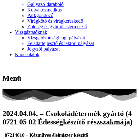
Gallyazó-daraboló
Kutyakozmetikus
Parkgondozó
Virágkötő és virágkereskedő
Zöldség és gyümölcstermesztő
Vizsgáztatóknak
Vizsgabizottsági tagi pályázat
Feladatfejlesztő és lektori pályázat
Jegyzői pályázat
Kapcsolatok
Menü
2024.04.04. – Csokoládétermék gyártó (4
0721 05 02 Édességkészítő részszakmája)
|
07214010 – Kézműves élelmiszer készítő
|