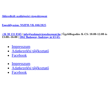
Akkreditált szakképzési vizsgaközpont
Engedélyszám: NSZFH-VK-046/2025
+36 30 131 0345
|
info@szakmaivizsgakozpont.hu
|
Ügyfélfogadás: K-CS: 10:00-12:00 és
13:00:-16:00
|
1062 Budapest, Andrássy út 63-65.
Impresszum
Adatkezelési tájékoztató
Facebook
Impresszum
Adatkezelési tájékoztató
Facebook