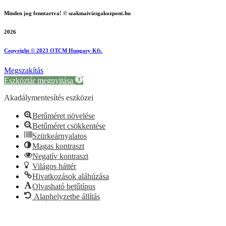
Minden jog fenntartva! © szakmaivizsgakozpont.hu
2026
Copyright © 2023 OTCM Hungary Kft.
Megszakítás
Eszköztár megnyitása
Akadálymentesítés eszközei
Betűméret növelése
Betűméret csökkentése
Szürkeárnyalatos
Magas kontraszt
Negatív kontraszt
Világos háttér
Hivatkozások aláhúzása
Olvasható betűtípus
Alaphelyzetbe állítás