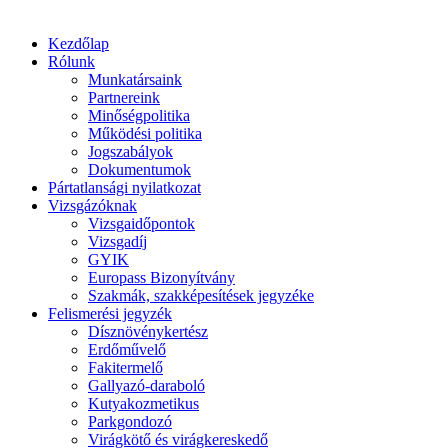
Kezdőlap
Rólunk
Munkatársaink
Partnereink
Minőségpolitika
Működési politika
Jogszabályok
Dokumentumok
Pártatlansági nyilatkozat
Vizsgázóknak
Vizsgaidőpontok
Vizsgadíj
GYIK
Europass Bizonyítvány
Szakmák, szakképesítések jegyzéke
Felismerési jegyzék
Dísznövénykertész
Erdőművelő
Fakitermelő
Gallyazó-daraboló
Kutyakozmetikus
Parkgondozó
Virágkötő és virágkereskedő