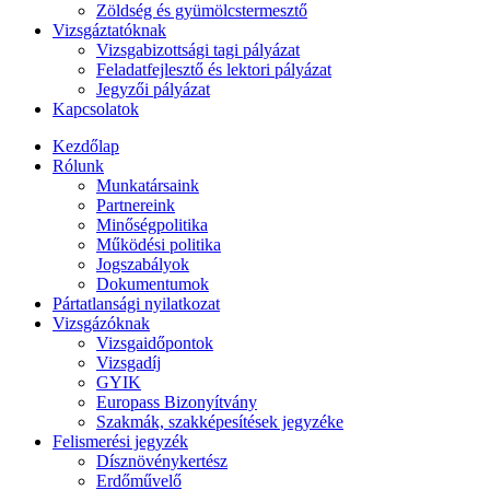
Zöldség és gyümölcstermesztő
Vizsgáztatóknak
Vizsgabizottsági tagi pályázat
Feladatfejlesztő és lektori pályázat
Jegyzői pályázat
Kapcsolatok
Kezdőlap
Rólunk
Munkatársaink
Partnereink
Minőségpolitika
Működési politika
Jogszabályok
Dokumentumok
Pártatlansági nyilatkozat
Vizsgázóknak
Vizsgaidőpontok
Vizsgadíj
GYIK
Europass Bizonyítvány
Szakmák, szakképesítések jegyzéke
Felismerési jegyzék
Dísznövénykertész
Erdőművelő