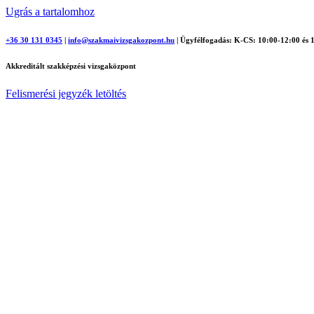
Ugrás a tartalomhoz
+36 30 131 0345
|
info@szakmaivizsgakozpont.hu
|
Ügyfélfogadás: K-CS: 10:00-12:00 és 
Akkreditált szakképzési vizsgaközpont
Felismerési jegyzék letöltés