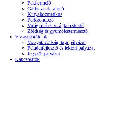
Fakitermelő
Gallyazó-daraboló
Kutyakozmetikus
Parkgondozó
Virágkötő és virágkereskedő
Zöldség és gyümölcstermesztő
Vizsgáztatóknak
Vizsgabizottsági tagi pályázat
Feladatfejlesztő és lektori pályázat
Jegyzői pályázat
Kapcsolatok