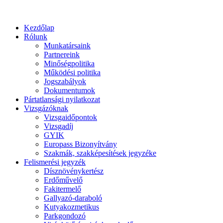
Kezdőlap
Rólunk
Munkatársaink
Partnereink
Minőségpolitika
Működési politika
Jogszabályok
Dokumentumok
Pártatlansági nyilatkozat
Vizsgázóknak
Vizsgaidőpontok
Vizsgadíj
GYIK
Europass Bizonyítvány
Szakmák, szakképesítések jegyzéke
Felismerési jegyzék
Dísznövénykertész
Erdőművelő
Fakitermelő
Gallyazó-daraboló
Kutyakozmetikus
Parkgondozó