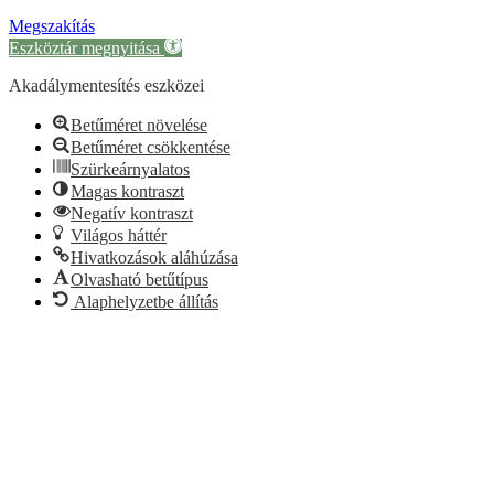
Megszakítás
Eszköztár megnyitása
Akadálymentesítés eszközei
Betűméret növelése
Betűméret csökkentése
Szürkeárnyalatos
Magas kontraszt
Negatív kontraszt
Világos háttér
Hivatkozások aláhúzása
Olvasható betűtípus
Alaphelyzetbe állítás