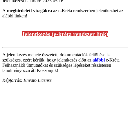
Jelentkezési határidő: 2025.05.16.
A
meghirdetett vizsgákra
az e-Kréta rendszerben jelentkezhet az
alábbi linken!
Jelentkezés (e-kréta rendszer link)
A jelentkezés menete összetett, dokumentációk feltöltése is
szükséges, ezért kérjük, hogy jelentkezés előtt az
alábbi
e-Kréta
Felhasználói útmutatókat és szükséges lépéseket részletesen
tanulmányozza át! Köszönjük!
Képforrás: Envato License