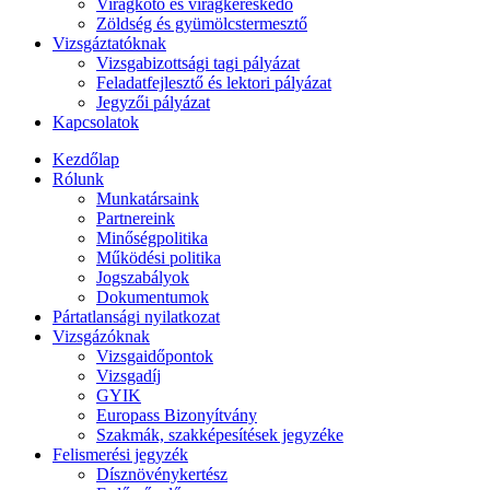
Virágkötő és virágkereskedő
Zöldség és gyümölcstermesztő
Vizsgáztatóknak
Vizsgabizottsági tagi pályázat
Feladatfejlesztő és lektori pályázat
Jegyzői pályázat
Kapcsolatok
Kezdőlap
Rólunk
Munkatársaink
Partnereink
Minőségpolitika
Működési politika
Jogszabályok
Dokumentumok
Pártatlansági nyilatkozat
Vizsgázóknak
Vizsgaidőpontok
Vizsgadíj
GYIK
Europass Bizonyítvány
Szakmák, szakképesítések jegyzéke
Felismerési jegyzék
Dísznövénykertész