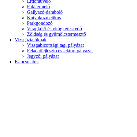
Erdőművelő
Fakitermelő
Gallyazó-daraboló
Kutyakozmetikus
Parkgondozó
Virágkötő és virágkereskedő
Zöldség és gyümölcstermesztő
Vizsgáztatóknak
Vizsgabizottsági tagi pályázat
Feladatfejlesztő és lektori pályázat
Jegyzői pályázat
Kapcsolatok