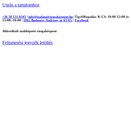
Ugrás a tartalomhoz
+36 30 131 0345
|
info@szakmaivizsgakozpont.hu
|
Ügyfélfogadás: K-CS: 10:00-12:00 és
13:00:-16:00
|
1062 Budapest, Andrássy út 63-65.
|
Facebook
Akkreditált szakképzési vizsgaközpont
Felismerési jegyzék letöltés