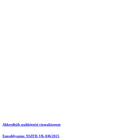
Akkreditált szakképzési vizsgaközpont
Engedélyszám: NSZFH-VK-046/2025