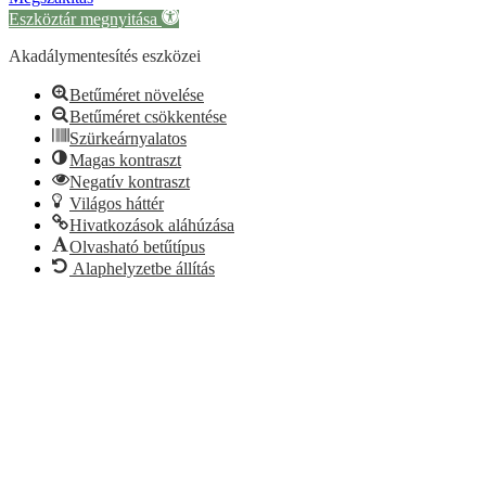
Eszköztár megnyitása
Akadálymentesítés eszközei
Betűméret növelése
Betűméret csökkentése
Szürkeárnyalatos
Magas kontraszt
Negatív kontraszt
Világos háttér
Hivatkozások aláhúzása
Olvasható betűtípus
Alaphelyzetbe állítás