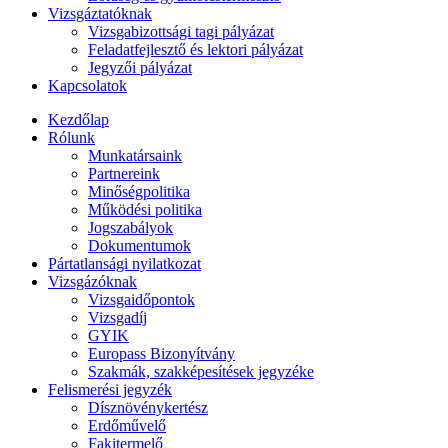
Vizsgáztatóknak
Vizsgabizottsági tagi pályázat
Feladatfejlesztő és lektori pályázat
Jegyzői pályázat
Kapcsolatok
Kezdőlap
Rólunk
Munkatársaink
Partnereink
Minőségpolitika
Működési politika
Jogszabályok
Dokumentumok
Pártatlansági nyilatkozat
Vizsgázóknak
Vizsgaidőpontok
Vizsgadíj
GYIK
Europass Bizonyítvány
Szakmák, szakképesítések jegyzéke
Felismerési jegyzék
Dísznövénykertész
Erdőművelő
Fakitermelő