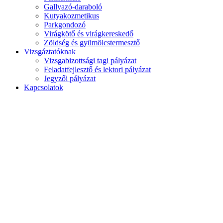
Gallyazó-daraboló
Kutyakozmetikus
Parkgondozó
Virágkötő és virágkereskedő
Zöldség és gyümölcstermesztő
Vizsgáztatóknak
Vizsgabizottsági tagi pályázat
Feladatfejlesztő és lektori pályázat
Jegyzői pályázat
Kapcsolatok