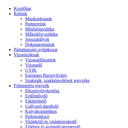
Kezdőlap
Rólunk
Munkatársaink
Partnereink
Minőségpolitika
Működési politika
Jogszabályok
Dokumentumok
Pártatlansági nyilatkozat
Vizsgázóknak
Vizsgaidőpontok
Vizsgadíj
GYIK
Europass Bizonyítvány
Szakmák, szakképesítések jegyzéke
Felismerési jegyzék
Dísznövénykertész
Erdőművelő
Fakitermelő
Gallyazó-daraboló
Kutyakozmetikus
Parkgondozó
Virágkötő és virágkereskedő
Zöldség és gyümölcstermesztő