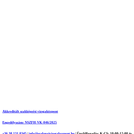
Akkreditált szakképzési vizsgaközpont
Engedélyszám: NSZFH-VK-046/2025
+36 30 131 0345
|
info@szakmaivizsgakozpont.hu
|
Ügyfélfogadás: K-CS: 10:00-12:00 és