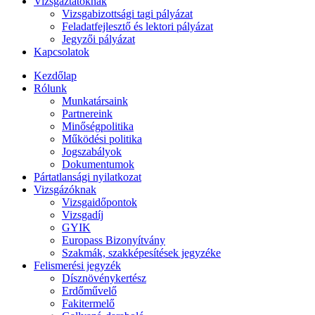
Vizsgáztatóknak
Vizsgabizottsági tagi pályázat
Feladatfejlesztő és lektori pályázat
Jegyzői pályázat
Kapcsolatok
Kezdőlap
Rólunk
Munkatársaink
Partnereink
Minőségpolitika
Működési politika
Jogszabályok
Dokumentumok
Pártatlansági nyilatkozat
Vizsgázóknak
Vizsgaidőpontok
Vizsgadíj
GYIK
Europass Bizonyítvány
Szakmák, szakképesítések jegyzéke
Felismerési jegyzék
Dísznövénykertész
Erdőművelő
Fakitermelő