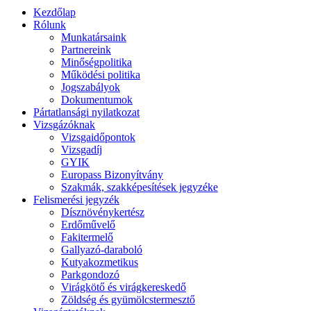
Kezdőlap
Rólunk
Munkatársaink
Partnereink
Minőségpolitika
Működési politika
Jogszabályok
Dokumentumok
Pártatlansági nyilatkozat
Vizsgázóknak
Vizsgaidőpontok
Vizsgadíj
GYIK
Europass Bizonyítvány
Szakmák, szakképesítések jegyzéke
Felismerési jegyzék
Dísznövénykertész
Erdőművelő
Fakitermelő
Gallyazó-daraboló
Kutyakozmetikus
Parkgondozó
Virágkötő és virágkereskedő
Zöldség és gyümölcstermesztő