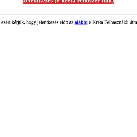
Jelentkezés (e-kréta rendszer link)
 ezért kérjük, hogy jelentkezés előtt az
alábbi
e-Kréta Felhasználói útmu