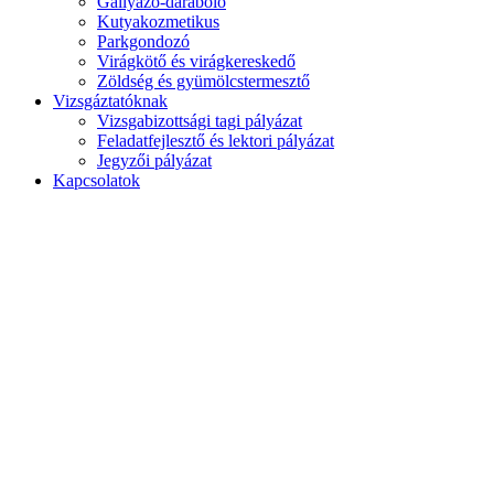
Gallyazó-daraboló
Kutyakozmetikus
Parkgondozó
Virágkötő és virágkereskedő
Zöldség és gyümölcstermesztő
Vizsgáztatóknak
Vizsgabizottsági tagi pályázat
Feladatfejlesztő és lektori pályázat
Jegyzői pályázat
Kapcsolatok