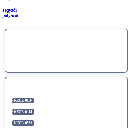
Jegyzői
pályázat
Szakmai Vizsgaközpontunk
vizsgáztatási tevékenységéhez, a
szakképzésről szóló 2019. évi LXXX. törvényben foglaltak és
a 12/2020. (II.7.) Korm. rendeletben meghatározottak szerint
keressük szakértőinket és együttműködő partnereinket az
alábbi területeken:
KÉPZÉSI TERÜLETEK
Oktatás, m.n.s.
KEOR 0119
Titkársági és irodai munka
KEOR 0415
Földtani tudományok
KEOR 0532