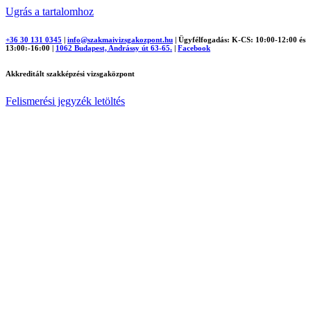
Ugrás a tartalomhoz
+36 30 131 0345
|
info@szakmaivizsgakozpont.hu
|
Ügyfélfogadás: K-CS: 10:00-12:00 és
13:00:-16:00
|
1062 Budapest, Andrássy út 63-65.
|
Facebook
Akkreditált szakképzési vizsgaközpont
Felismerési jegyzék letöltés