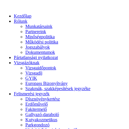
Kezdőlap
Rólunk
Munkatársaink
Partnereink
Minőségpolitika
Működési politika
Jogszabályok
Dokumentumok
Pártatlansági nyilatkozat
Vizsgázóknak
Vizsgaidőpontok
Vizsgadíj
GYIK
Europass Bizonyítvány
Szakmák, szakképesítések jegyzéke
Felismerési jegyzék
Dísznövénykertész
Erdőművelő
Fakitermelő
Gallyazó-daraboló
Kutyakozmetikus
Parkgondozó