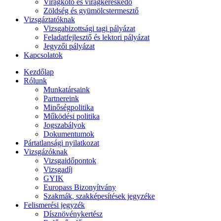
Virágkötő és virágkereskedő
Zöldség és gyümölcstermesztő
Vizsgáztatóknak
Vizsgabizottsági tagi pályázat
Feladatfejlesztő és lektori pályázat
Jegyzői pályázat
Kapcsolatok
Kezdőlap
Rólunk
Munkatársaink
Partnereink
Minőségpolitika
Működési politika
Jogszabályok
Dokumentumok
Pártatlansági nyilatkozat
Vizsgázóknak
Vizsgaidőpontok
Vizsgadíj
GYIK
Europass Bizonyítvány
Szakmák, szakképesítések jegyzéke
Felismerési jegyzék
Dísznövénykertész