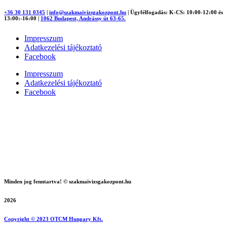
+36 30 131 0345
|
info@szakmaivizsgakozpont.hu
|
Ügyfélfogadás: K-CS: 10:00-12:00 és
13:00:-16:00
|
1062 Budapest, Andrássy út 63-65.
Impresszum
Adatkezelési tájékoztató
Facebook
Impresszum
Adatkezelési tájékoztató
Facebook
Minden jog fenntartva! © szakmaivizsgakozpont.hu
2026
Copyright © 2023 OTCM Hungary Kft.