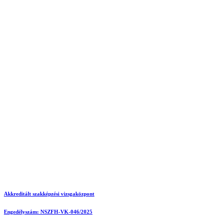
Akkreditált szakképzési vizsgaközpont
Engedélyszám: NSZFH-VK-046/2025