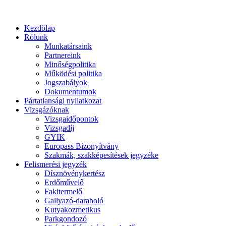
Kezdőlap
Rólunk
Munkatársaink
Partnereink
Minőségpolitika
Működési politika
Jogszabályok
Dokumentumok
Pártatlansági nyilatkozat
Vizsgázóknak
Vizsgaidőpontok
Vizsgadíj
GYIK
Europass Bizonyítvány
Szakmák, szakképesítések jegyzéke
Felismerési jegyzék
Dísznövénykertész
Erdőművelő
Fakitermelő
Gallyazó-daraboló
Kutyakozmetikus
Parkgondozó