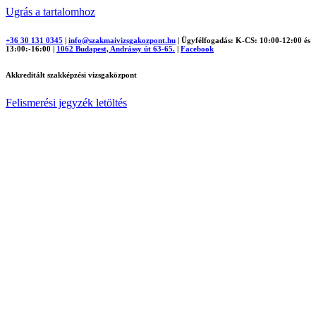
Ugrás a tartalomhoz
+36 30 131 0345
|
info@szakmaivizsgakozpont.hu
|
Ügyfélfogadás: K-CS: 10:00-12:00 és
13:00:-16:00
|
1062 Budapest, Andrássy út 63-65.
|
Facebook
Akkreditált szakképzési vizsgaközpont
Felismerési jegyzék letöltés