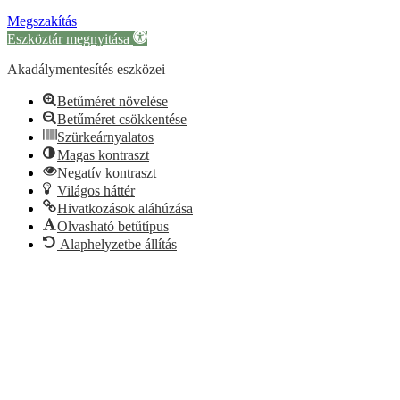
Megszakítás
Eszköztár megnyitása
Akadálymentesítés eszközei
Betűméret növelése
Betűméret csökkentése
Szürkeárnyalatos
Magas kontraszt
Negatív kontraszt
Világos háttér
Hivatkozások aláhúzása
Olvasható betűtípus
Alaphelyzetbe állítás