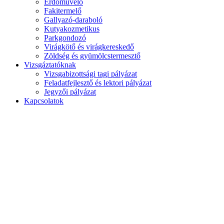
Erdőművelő
Fakitermelő
Gallyazó-daraboló
Kutyakozmetikus
Parkgondozó
Virágkötő és virágkereskedő
Zöldség és gyümölcstermesztő
Vizsgáztatóknak
Vizsgabizottsági tagi pályázat
Feladatfejlesztő és lektori pályázat
Jegyzői pályázat
Kapcsolatok