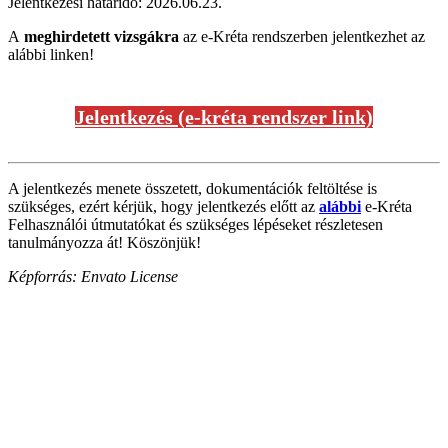
Jelentkezési határidő: 2026.06.23.
A
meghirdetett vizsgákra
az e-Kréta rendszerben jelentkezhet az
alábbi linken!
Jelentkezés (e-kréta rendszer link)
A jelentkezés menete összetett, dokumentációk feltöltése is
szükséges, ezért kérjük, hogy jelentkezés előtt az
alábbi
e-Kréta
Felhasználói útmutatókat és szükséges lépéseket részletesen
tanulmányozza át! Köszönjük!
Képforrás: Envato License