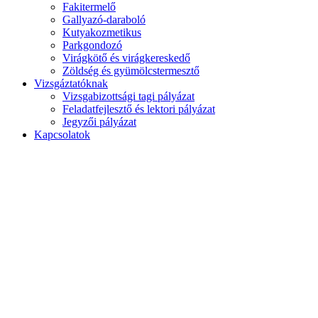
Fakitermelő
Gallyazó-daraboló
Kutyakozmetikus
Parkgondozó
Virágkötő és virágkereskedő
Zöldség és gyümölcstermesztő
Vizsgáztatóknak
Vizsgabizottsági tagi pályázat
Feladatfejlesztő és lektori pályázat
Jegyzői pályázat
Kapcsolatok