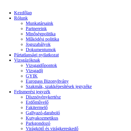
Kezdőlap
Rólunk
Munkatársaink
Partnereink
Minőségpolitika
Működési politika
Jogszabályok
Dokumentumok
Pártatlansági nyilatkozat
Vizsgázóknak
Vizsgaidőpontok
Vizsgadíj
GYIK
Europass Bizonyítvány
Szakmák, szakképesítések jegyzéke
Felismerési jegyzék
Dísznövénykertész
Erdőművelő
Fakitermelő
Gallyazó-daraboló
Kutyakozmetikus
Parkgondozó
Virágkötő és virágkereskedő