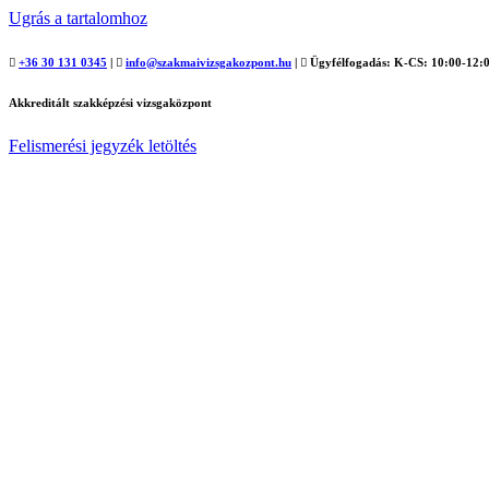
Ugrás a tartalomhoz
+36 30 131 0345
|
info@szakmaivizsgakozpont.hu
|
Ügyfélfogadás: K-CS: 10:00-12:0
Akkreditált szakképzési vizsgaközpont
Felismerési jegyzék letöltés