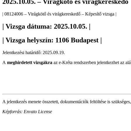
2025.10.05. – Virágkötő és virágkereskedő
| 08124006 – Virágkötő és virágkereskedő – Képesítő vizsga |
| Vizsga dátuma: 2025.10.05. |
| Vizsga helyszín: 1106 Budapest |
Jelentkezési határidő: 2025.09.19.
A
meghirdetett vizsgákra
az e-Kréta rendszerben jelentkezhet az alá
A jelentkezés menete összetett, dokumentációk feltöltése is szükséges,
Képforrás: Envato License