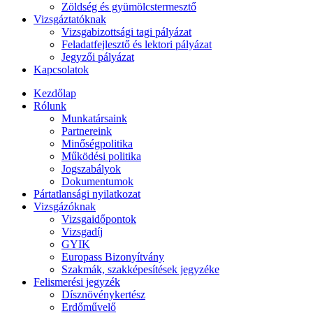
Zöldség és gyümölcstermesztő
Vizsgáztatóknak
Vizsgabizottsági tagi pályázat
Feladatfejlesztő és lektori pályázat
Jegyzői pályázat
Kapcsolatok
Kezdőlap
Rólunk
Munkatársaink
Partnereink
Minőségpolitika
Működési politika
Jogszabályok
Dokumentumok
Pártatlansági nyilatkozat
Vizsgázóknak
Vizsgaidőpontok
Vizsgadíj
GYIK
Europass Bizonyítvány
Szakmák, szakképesítések jegyzéke
Felismerési jegyzék
Dísznövénykertész
Erdőművelő