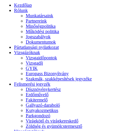
Kezdőlap
Rólunk
Munkatársaink
Partnereink
Minőségpolitika
Működési politika
Jogszabályok
Dokumentumok
Pártatlansági nyilatkozat
Vizsgázóknak
Vizsgaidőpontok
Vizsgadíj
GYIK
Europass Bizonyítvány
Szakmák, szakképesítések jegyzéke
Felismerési jegyzék
Dísznövénykertész
Erdőművelő
Fakitermelő
Gallyazó-daraboló
Kutyakozmetikus
Parkgondozó
Virágkötő és virágkereskedő
Zöldség és gyümölcstermesztő