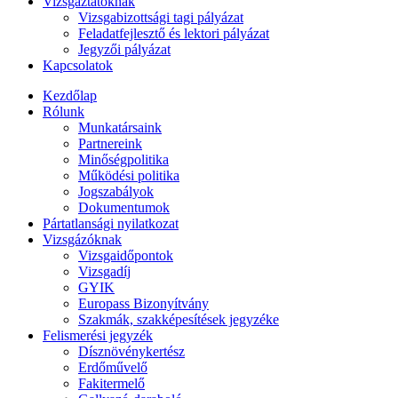
Vizsgáztatóknak
Vizsgabizottsági tagi pályázat
Feladatfejlesztő és lektori pályázat
Jegyzői pályázat
Kapcsolatok
Kezdőlap
Rólunk
Munkatársaink
Partnereink
Minőségpolitika
Működési politika
Jogszabályok
Dokumentumok
Pártatlansági nyilatkozat
Vizsgázóknak
Vizsgaidőpontok
Vizsgadíj
GYIK
Europass Bizonyítvány
Szakmák, szakképesítések jegyzéke
Felismerési jegyzék
Dísznövénykertész
Erdőművelő
Fakitermelő