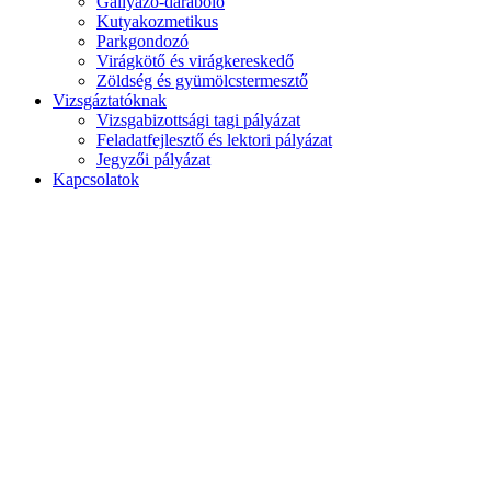
Gallyazó-daraboló
Kutyakozmetikus
Parkgondozó
Virágkötő és virágkereskedő
Zöldség és gyümölcstermesztő
Vizsgáztatóknak
Vizsgabizottsági tagi pályázat
Feladatfejlesztő és lektori pályázat
Jegyzői pályázat
Kapcsolatok