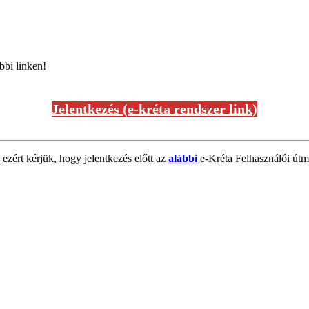
bbi linken!
Jelentkezés (e-kréta rendszer link)
 ezért kérjük, hogy jelentkezés előtt az
alábbi
e-Kréta Felhasználói útmu